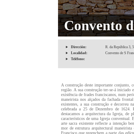
Convento d
Dirección:
R. da República 3, 
Localidad:
Convento de S Franc
Teléfono:
A construção deste importante conjunto, c
região. A sua construção ter-se-á iniciado 
existência de frades franciscanos, num perí
maneirista nos alçados da fachada fronta
existentes, a sua construção e decorreu 
celebrada a 25 de Dezembro de 1624. P
destacamos a arquitectura da Igreja, de p
característicos de uma Igreja conventual. 
arte sacra existente reflecte a intenção 
mor de estrutura arquitectural maneirist
Francisco que preenchem a parte das edícu