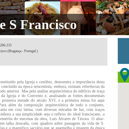
e S Francisco
5200-233
isco (Bragança - Portugal )
onstituído pela Igreja e cenóbio, demonstra a importância desta
e concluído na época seiscentista, embora, existam referências da
odo anterior. Mas pela análise arquitectónica do edifício de traça
l da Igreja e do Convento e, analisando as fontes documentais
na primeira metade do século XVI, e a primeira missa foi aqui
ara além da composição arquitectónica de todo o conjunto,
lanta em cruz latina, com diversas entradas de luz, com traços
Embora a sua simplicidade seja o reflexo do ideal franciscano, a
benemérita do mecenas da obra, Luís Alvares de Távora. O altar-
a em talha dourada, com quadros sobre passagens da vida de S.
las e o magnifico sacrário que se assemelha à imagem da época