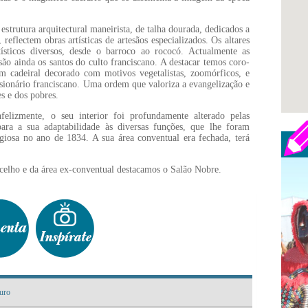
 estrutura arquitectural maneirista, de talha dourada, dedicados a
eflectem obras artísticas de artesãos especializados. Os altares
rtísticos diversos, desde o barroco ao rococó. Actualmente as
são ainda os santos do culto franciscano. A destacar temos coro-
m cadeiral decorado com motivos vegetalistas, zoomórficos, e
ssionário franciscano. Uma ordem que valoriza a evangelização e
s e dos pobres.
felizmente, o seu interior foi profundamente alterado pelas
para a sua adaptabilidade às diversas funções, que lhe foram
igiosa no ano de 1834. A sua área conventual era fechada, terá
celho e da área ex-conventual destacamos o Salão Nobre.
uro