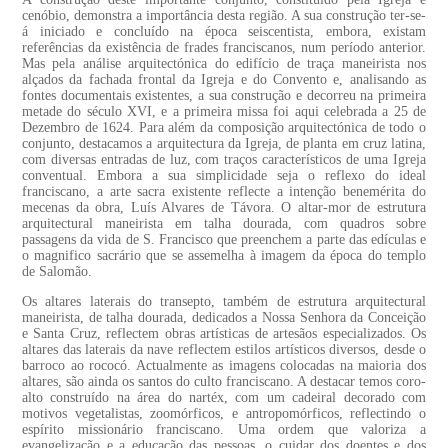
cenóbio, demonstra a importância desta região. A sua construção ter-se-
á iniciado e concluído na época seiscentista, embora, existam
referências da existência de frades franciscanos, num período anterior.
Mas pela análise arquitectónica do edifício de traça maneirista nos
alçados da fachada frontal da Igreja e do Convento e, analisando as
fontes documentais existentes, a sua construção e decorreu na primeira
metade do século XVI, e a primeira missa foi aqui celebrada a 25 de
Dezembro de 1624. Para além da composição arquitectónica de todo o
conjunto, destacamos a arquitectura da Igreja, de planta em cruz latina,
com diversas entradas de luz, com traços característicos de uma Igreja
conventual. Embora a sua simplicidade seja o reflexo do ideal
franciscano, a arte sacra existente reflecte a intenção benemérita do
mecenas da obra, Luís Alvares de Távora. O altar-mor de estrutura
arquitectural maneirista em talha dourada, com quadros sobre
passagens da vida de S. Francisco que preenchem a parte das edículas e
o magnifico sacrário que se assemelha à imagem da época do templo
de Salomão.
Os altares laterais do transepto, também de estrutura arquitectural
maneirista, de talha dourada, dedicados a Nossa Senhora da Conceição
e Santa Cruz, reflectem obras artísticas de artesãos especializados. Os
altares das laterais da nave reflectem estilos artísticos diversos, desde o
barroco ao rococó. Actualmente as imagens colocadas na maioria dos
altares, são ainda os santos do culto franciscano. A destacar temos coro-
alto construído na área do nartéx, com um cadeiral decorado com
motivos vegetalistas, zoomórficos, e antropomórficos, reflectindo o
espírito missionário franciscano. Uma ordem que valoriza a
evangelização e a educação das pessoas, o cuidar dos doentes e dos