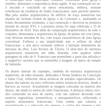
cenóbio, demonstra a importância desta região. A sua construção ter-se-
á iniciado e concluído na época seiscentista, embora, existam
referências da existência de frades franciscanos, num período anterior.
Mas pela análise arquitectónica do edifício de traça maneirista nos
alçados da fachada frontal da Igreja e do Convento e, analisando as
fontes documentais existentes, a sua construção e decorreu na primeira
metade do século XVI, e a primeira missa foi aqui celebrada a 25 de
Dezembro de 1624. Para além da composição arquitectónica de todo o
conjunto, destacamos a arquitectura da Igreja, de planta em cruz latina,
com diversas entradas de luz, com traços característicos de uma Igreja
conventual. Embora a sua simplicidade seja o reflexo do ideal
franciscano, a arte sacra existente reflecte a intenção benemérita do
mecenas da obra, Luís Alvares de Távora. O altar-mor de estrutura
arquitectural maneirista em talha dourada, com quadros sobre
passagens da vida de S. Francisco que preenchem a parte das edículas e
o magnifico sacrário que se assemelha à imagem da época do templo
de Salomão.
Os altares laterais do transepto, também de estrutura arquitectural
maneirista, de talha dourada, dedicados a Nossa Senhora da Conceição
e Santa Cruz, reflectem obras artísticas de artesãos especializados. Os
altares das laterais da nave reflectem estilos artísticos diversos, desde o
barroco ao rococó. Actualmente as imagens colocadas na maioria dos
altares, são ainda os santos do culto franciscano. A destacar temos coro-
alto construído na área do nartéx, com um cadeiral decorado com
motivos vegetalistas, zoomórficos, e antropomórficos, reflectindo o
espírito missionário franciscano. Uma ordem que valoriza a
evangelização e a educação das pessoas, o cuidar dos doentes e dos