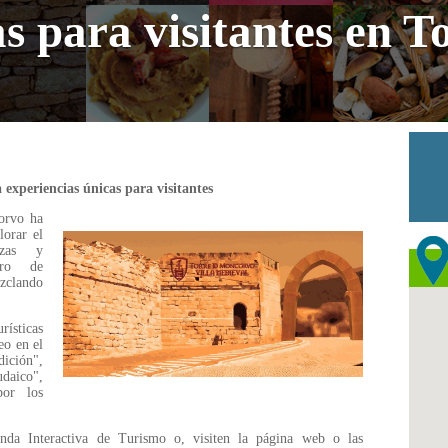
s para visitantes en T
experiencias únicas para visitantes
orvo ha
lorar el
ezas y
tro de
clando
rísticas
eo en el
ición",
daico",
por los
enda Interactiva de Turismo o, visiten la página web o las