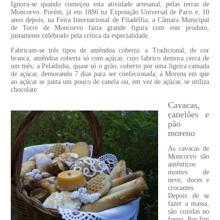
Ignora-se quando começou esta atividade artesanal, pelas terras de
Moncorvo. Porém, já em 1886 na Exposição Universal de Paris e, 10
anos depois, na Feira Internacional de Filadélfia, a Câmara Municipal
de Torre de Moncorvo fazia grande figura com este produto,
justamente celebrado pela crítica da especialidade.
Fabricam-se três tipos de amêndoa coberta: a Tradicional, de cor
branca, amêndoa coberta só com açúcar, cujo fabrico demora cerca de
um mês; a Peladinha, quase só o grão, coberto por uma ligeira camada
de açúcar, demorando 7 dias para ser confecionada; a Morena em que
ao açúcar se junta um pouco de canela ou, em vez de açúcar, se utiliza
chocolate.
Cavacas,
canelões e
pão
moreno
As cavacas de
Moncorvo são
autênticos
montes de
neve, doces e
crocantes.
Depois de se
fazer a massa,
são cozidas no
forno. Por fim