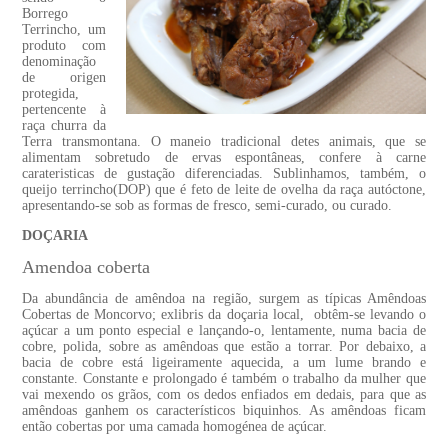
Borrego
Terrincho, um
produto com
denominação
de origen
protegida,
pertencente à
raça churra da
Terra transmontana. O maneio tradicional detes animais, que se
alimentam sobretudo de ervas espontâneas, confere à carne
carateristicas de gustação diferenciadas. Sublinhamos, também, o
queijo terrincho(DOP) que é feto de leite de ovelha da raça autóctone,
apresentando-se sob as formas de fresco, semi-curado, ou curado.
DOÇARIA
Amendoa coberta
Da abundância de amêndoa na região, surgem as típicas Amêndoas
Cobertas de Moncorvo; exlibris da doçaria local, obtêm-se levando o
açúcar a um ponto especial e lançando-o, lentamente, numa bacia de
cobre, polida, sobre as amêndoas que estão a torrar. Por debaixo, a
bacia de cobre está ligeiramente aquecida, a um lume brando e
constante. Constante e prolongado é também o trabalho da mulher que
vai mexendo os grãos, com os dedos enfiados em dedais, para que as
amêndoas ganhem os característicos biquinhos. As amêndoas ficam
então cobertas por uma camada homogénea de açúcar.