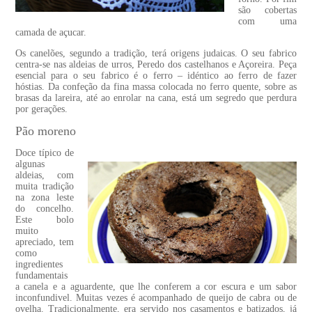
são cobertas
com uma
camada de açucar.
Os canelões, segundo a tradição, terá origens judaicas. O seu fabrico
centra-se nas aldeias de urros, Peredo dos castelhanos e Açoreira. Peça
esencial para o seu fabrico é o ferro – idéntico ao ferro de fazer
hóstias. Da confeção da fina massa colocada no ferro quente, sobre as
brasas da lareira, até ao enrolar na cana, está um segredo que perdura
por gerações.
Pão moreno
Doce típico de
algunas
aldeias, com
muita tradição
na zona leste
do concelho.
Este bolo
muito
apreciado, tem
como
ingredientes
fundamentais
a canela e a aguardente, que lhe conferem a cor escura e um sabor
inconfundivel. Muitas vezes é acompanhado de queijo de cabra ou de
ovelha. Tradicionalmente, era servido nos casamentos e batizados, já