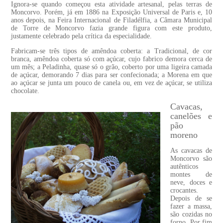
Ignora-se quando começou esta atividade artesanal, pelas terras de
Moncorvo. Porém, já em 1886 na Exposição Universal de Paris e, 10
anos depois, na Feira Internacional de Filadélfia, a Câmara Municipal
de Torre de Moncorvo fazia grande figura com este produto,
justamente celebrado pela crítica da especialidade.
Fabricam-se três tipos de amêndoa coberta: a Tradicional, de cor
branca, amêndoa coberta só com açúcar, cujo fabrico demora cerca de
um mês; a Peladinha, quase só o grão, coberto por uma ligeira camada
de açúcar, demorando 7 dias para ser confecionada; a Morena em que
ao açúcar se junta um pouco de canela ou, em vez de açúcar, se utiliza
chocolate.
Cavacas,
canelões e
pão
moreno
As cavacas de
Moncorvo são
autênticos
montes de
neve, doces e
crocantes.
Depois de se
fazer a massa,
são cozidas no
forno. Por fim