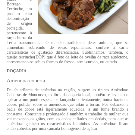
Borrego
Terrincho, um
produto com
denominação
de origen
protegida,
pertencente à
raça churra da
Terra transmontana. O maneio tradicional detes animais, que se
alimentam sobretudo de ervas espontâneas, confere à carne
carateristicas de gustação diferenciadas. Sublinhamos, também, o
queijo terrincho(DOP) que é feto de leite de ovelha da raça autóctone,
apresentando-se sob as formas de fresco, semi-curado, ou curado.
DOÇARIA
Amendoa coberta
Da abundância de amêndoa na região, surgem as típicas Amêndoas
Cobertas de Moncorvo; exlibris da doçaria local, obtêm-se levando o
açúcar a um ponto especial e lançando-o, lentamente, numa bacia de
cobre, polida, sobre as amêndoas que estão a torrar. Por debaixo, a
bacia de cobre está ligeiramente aquecida, a um lume brando e
constante. Constante e prolongado é também o trabalho da mulher que
vai mexendo os grãos, com os dedos enfiados em dedais, para que as
amêndoas ganhem os característicos biquinhos. As amêndoas ficam
então cobertas por uma camada homogénea de açúcar.