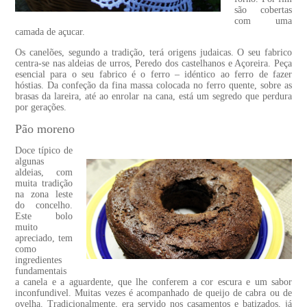
são cobertas
com uma
camada de açucar.
Os canelões, segundo a tradição, terá origens judaicas. O seu fabrico
centra-se nas aldeias de urros, Peredo dos castelhanos e Açoreira. Peça
esencial para o seu fabrico é o ferro – idéntico ao ferro de fazer
hóstias. Da confeção da fina massa colocada no ferro quente, sobre as
brasas da lareira, até ao enrolar na cana, está um segredo que perdura
por gerações.
Pão moreno
Doce típico de
algunas
aldeias, com
muita tradição
na zona leste
do concelho.
Este bolo
muito
apreciado, tem
como
ingredientes
fundamentais
a canela e a aguardente, que lhe conferem a cor escura e um sabor
inconfundivel. Muitas vezes é acompanhado de queijo de cabra ou de
ovelha. Tradicionalmente, era servido nos casamentos e batizados, já