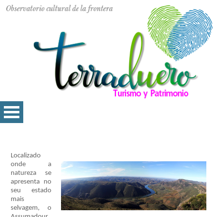
Localizado
onde a
natureza se
apresenta no
seu estado
mais
selvagem, o
Assumadour