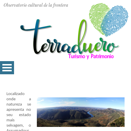
Localizado
onde a
natureza se
apresenta no
seu estado
mais
selvagem, o
Assumadour