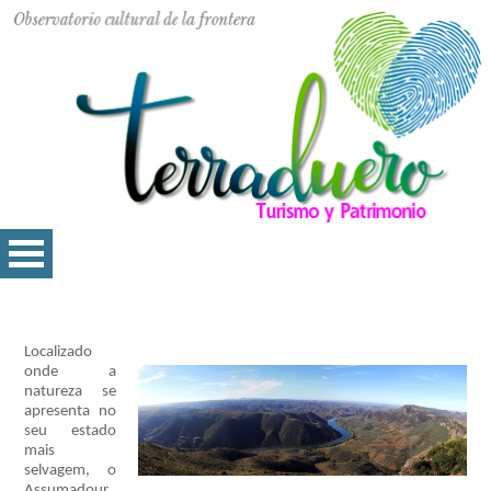
Localizado
onde a
natureza se
apresenta no
seu estado
mais
selvagem, o
Assumadour