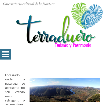
Localizado
onde a
natureza se
apresenta no
seu estado
mais
selvagem, o
Assumadour