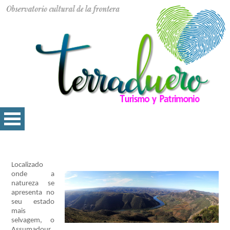
Localizado
onde a
natureza se
apresenta no
seu estado
mais
selvagem, o
Assumadour