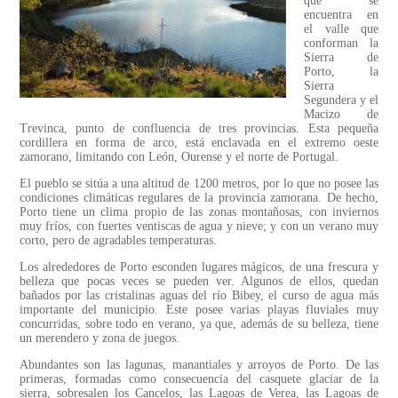
que se
encuentra en
el valle que
conforman la
Sierra de
Porto, la
Sierra
Segundera y el
Macizo de
Trevinca, punto de confluencia de tres provincias. Esta pequeña
cordillera en forma de arco, está enclavada en el extremo oeste
zamorano, limitando con León, Ourense y el norte de Portugal.
El pueblo se sitúa a una altitud de 1200 metros, por lo que no posee las
condiciones climáticas regulares de la provincia zamorana. De hecho,
Porto tiene un clima propio de las zonas montañosas, con inviernos
muy fríos, con fuertes ventiscas de agua y nieve; y con un verano muy
corto, pero de agradables temperaturas.
Los alrededores de Porto esconden lugares mágicos, de una frescura y
belleza que pocas veces se pueden ver. Algunos de ellos, quedan
bañados por las cristalinas aguas del río Bibey, el curso de agua más
importante del municipio. Este posee varias playas fluviales muy
concurridas, sobre todo en verano, ya que, además de su belleza, tiene
un merendero y zona de juegos.
Abundantes son las lagunas, manantiales y arroyos de Porto. De las
primeras, formadas como consecuencia del casquete glaciar de la
sierra, sobresalen los Cancelos, las Lagoas de Verea, las Lagoas de