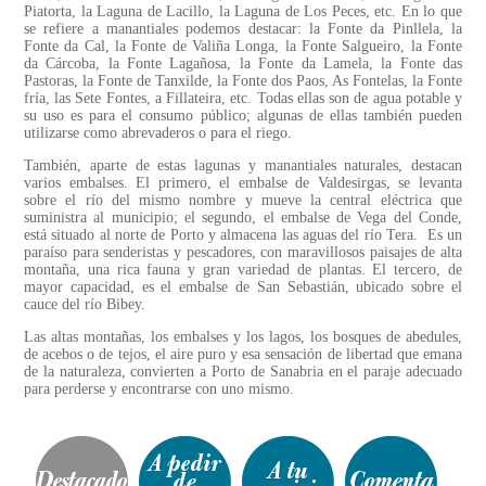
Piatorta, la Laguna de Lacillo, la Laguna de Los Peces, etc. En lo que
se refiere a manantiales podemos destacar: la Fonte da Pinllela, la
Fonte da Cal, la Fonte de Valiña Longa, la Fonte Salgueiro, la Fonte
da Cárcoba, la Fonte Lagañosa, la Fonte da Lamela, la Fonte das
Pastoras, la Fonte de Tanxilde, la Fonte dos Paos, As Fontelas, la Fonte
fría, las Sete Fontes, a Fillateira, etc. Todas ellas son de agua potable y
su uso es para el consumo público; algunas de ellas también pueden
utilizarse como abrevaderos o para el riego.
También, aparte de estas lagunas y manantiales naturales, destacan
varios embalses. El primero, el embalse de Valdesirgas, se levanta
sobre el río del mismo nombre y mueve la central eléctrica que
suministra al municipio; el segundo, el embalse de Vega del Conde,
está situado al norte de Porto y almacena las aguas del río Tera. Es un
paraíso para senderistas y pescadores, con maravillosos paisajes de alta
montaña, una rica fauna y gran variedad de plantas. El tercero, de
mayor capacidad, es el embalse de San Sebastián, ubicado sobre el
cauce del río Bibey.
Las altas montañas, los embalses y los lagos, los bosques de abedules,
de acebos o de tejos, el aire puro y esa sensación de libertad que emana
de la naturaleza, convierten a Porto de Sanabria en el paraje adecuado
para perderse y encontrarse con uno mismo.