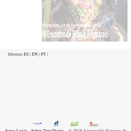
Idiomas
ES
|
EN
|
PT
|
Aviso Legal
Sobre TerraDuero
© 2018 Agrupación Europea de