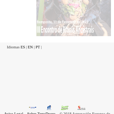
Idiomas
ES
|
EN
|
PT
|
Aviso Legal
Sobre TerraDuero
© 2018 Agrupación Europea de