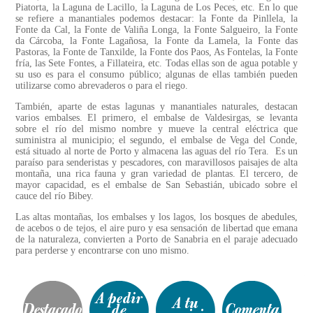
Piatorta, la Laguna de Lacillo, la Laguna de Los Peces, etc. En lo que
se refiere a manantiales podemos destacar: la Fonte da Pinllela, la
Fonte da Cal, la Fonte de Valiña Longa, la Fonte Salgueiro, la Fonte
da Cárcoba, la Fonte Lagañosa, la Fonte da Lamela, la Fonte das
Pastoras, la Fonte de Tanxilde, la Fonte dos Paos, As Fontelas, la Fonte
fría, las Sete Fontes, a Fillateira, etc. Todas ellas son de agua potable y
su uso es para el consumo público; algunas de ellas también pueden
utilizarse como abrevaderos o para el riego.
También, aparte de estas lagunas y manantiales naturales, destacan
varios embalses. El primero, el embalse de Valdesirgas, se levanta
sobre el río del mismo nombre y mueve la central eléctrica que
suministra al municipio; el segundo, el embalse de Vega del Conde,
está situado al norte de Porto y almacena las aguas del río Tera. Es un
paraíso para senderistas y pescadores, con maravillosos paisajes de alta
montaña, una rica fauna y gran variedad de plantas. El tercero, de
mayor capacidad, es el embalse de San Sebastián, ubicado sobre el
cauce del río Bibey.
Las altas montañas, los embalses y los lagos, los bosques de abedules,
de acebos o de tejos, el aire puro y esa sensación de libertad que emana
de la naturaleza, convierten a Porto de Sanabria en el paraje adecuado
para perderse y encontrarse con uno mismo.