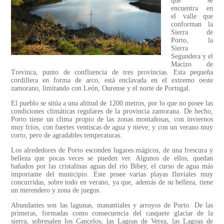
que se
encuentra en
el valle que
conforman la
Sierra de
Porto, la
Sierra
Segundera y el
Macizo de
Trevinca, punto de confluencia de tres provincias. Esta pequeña
cordillera en forma de arco, está enclavada en el extremo oeste
zamorano, limitando con León, Ourense y el norte de Portugal.
El pueblo se sitúa a una altitud de 1200 metros, por lo que no posee las
condiciones climáticas regulares de la provincia zamorana. De hecho,
Porto tiene un clima propio de las zonas montañosas, con inviernos
muy fríos, con fuertes ventiscas de agua y nieve; y con un verano muy
corto, pero de agradables temperaturas.
Los alrededores de Porto esconden lugares mágicos, de una frescura y
belleza que pocas veces se pueden ver. Algunos de ellos, quedan
bañados por las cristalinas aguas del río Bibey, el curso de agua más
importante del municipio. Este posee varias playas fluviales muy
concurridas, sobre todo en verano, ya que, además de su belleza, tiene
un merendero y zona de juegos.
Abundantes son las lagunas, manantiales y arroyos de Porto. De las
primeras, formadas como consecuencia del casquete glaciar de la
sierra, sobresalen los Cancelos, las Lagoas de Verea, las Lagoas de