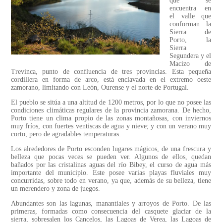
que se
encuentra en
el valle que
conforman la
Sierra de
Porto, la
Sierra
Segundera y el
Macizo de
Trevinca, punto de confluencia de tres provincias. Esta pequeña
cordillera en forma de arco, está enclavada en el extremo oeste
zamorano, limitando con León, Ourense y el norte de Portugal.
El pueblo se sitúa a una altitud de 1200 metros, por lo que no posee las
condiciones climáticas regulares de la provincia zamorana. De hecho,
Porto tiene un clima propio de las zonas montañosas, con inviernos
muy fríos, con fuertes ventiscas de agua y nieve; y con un verano muy
corto, pero de agradables temperaturas.
Los alrededores de Porto esconden lugares mágicos, de una frescura y
belleza que pocas veces se pueden ver. Algunos de ellos, quedan
bañados por las cristalinas aguas del río Bibey, el curso de agua más
importante del municipio. Este posee varias playas fluviales muy
concurridas, sobre todo en verano, ya que, además de su belleza, tiene
un merendero y zona de juegos.
Abundantes son las lagunas, manantiales y arroyos de Porto. De las
primeras, formadas como consecuencia del casquete glaciar de la
sierra, sobresalen los Cancelos, las Lagoas de Verea, las Lagoas de