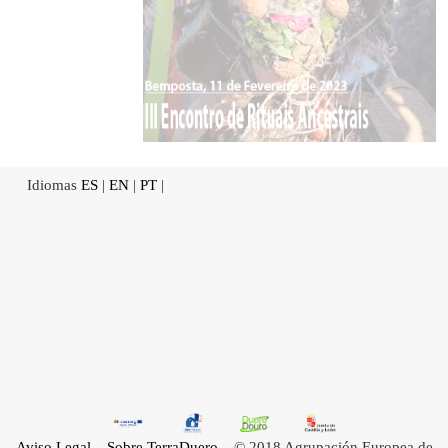
Idiomas
ES
|
EN
|
PT
|
Aviso Legal
Sobre TerraDuero
© 2018 Agrupación Europea de