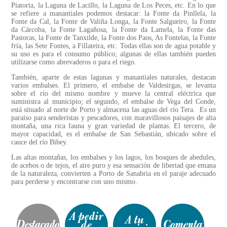
Piatorta, la Laguna de Lacillo, la Laguna de Los Peces, etc. En lo que
se refiere a manantiales podemos destacar: la Fonte da Pinllela, la
Fonte da Cal, la Fonte de Valiña Longa, la Fonte Salgueiro, la Fonte
da Cárcoba, la Fonte Lagañosa, la Fonte da Lamela, la Fonte das
Pastoras, la Fonte de Tanxilde, la Fonte dos Paos, As Fontelas, la Fonte
fría, las Sete Fontes, a Fillateira, etc. Todas ellas son de agua potable y
su uso es para el consumo público; algunas de ellas también pueden
utilizarse como abrevaderos o para el riego.
También, aparte de estas lagunas y manantiales naturales, destacan
varios embalses. El primero, el embalse de Valdesirgas, se levanta
sobre el río del mismo nombre y mueve la central eléctrica que
suministra al municipio; el segundo, el embalse de Vega del Conde,
está situado al norte de Porto y almacena las aguas del río Tera. Es un
paraíso para senderistas y pescadores, con maravillosos paisajes de alta
montaña, una rica fauna y gran variedad de plantas. El tercero, de
mayor capacidad, es el embalse de San Sebastián, ubicado sobre el
cauce del río Bibey.
Las altas montañas, los embalses y los lagos, los bosques de abedules,
de acebos o de tejos, el aire puro y esa sensación de libertad que emana
de la naturaleza, convierten a Porto de Sanabria en el paraje adecuado
para perderse y encontrarse con uno mismo.