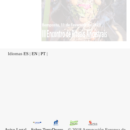
Idiomas
ES
|
EN
|
PT
|
Aviso Legal
Sobre TerraDuero
© 2018 Agrupación Europea de