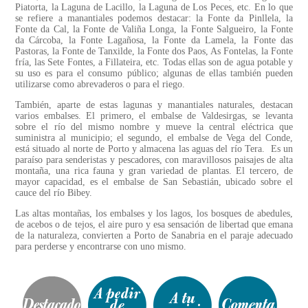
Piatorta, la Laguna de Lacillo, la Laguna de Los Peces, etc. En lo que
se refiere a manantiales podemos destacar: la Fonte da Pinllela, la
Fonte da Cal, la Fonte de Valiña Longa, la Fonte Salgueiro, la Fonte
da Cárcoba, la Fonte Lagañosa, la Fonte da Lamela, la Fonte das
Pastoras, la Fonte de Tanxilde, la Fonte dos Paos, As Fontelas, la Fonte
fría, las Sete Fontes, a Fillateira, etc. Todas ellas son de agua potable y
su uso es para el consumo público; algunas de ellas también pueden
utilizarse como abrevaderos o para el riego.
También, aparte de estas lagunas y manantiales naturales, destacan
varios embalses. El primero, el embalse de Valdesirgas, se levanta
sobre el río del mismo nombre y mueve la central eléctrica que
suministra al municipio; el segundo, el embalse de Vega del Conde,
está situado al norte de Porto y almacena las aguas del río Tera. Es un
paraíso para senderistas y pescadores, con maravillosos paisajes de alta
montaña, una rica fauna y gran variedad de plantas. El tercero, de
mayor capacidad, es el embalse de San Sebastián, ubicado sobre el
cauce del río Bibey.
Las altas montañas, los embalses y los lagos, los bosques de abedules,
de acebos o de tejos, el aire puro y esa sensación de libertad que emana
de la naturaleza, convierten a Porto de Sanabria en el paraje adecuado
para perderse y encontrarse con uno mismo.