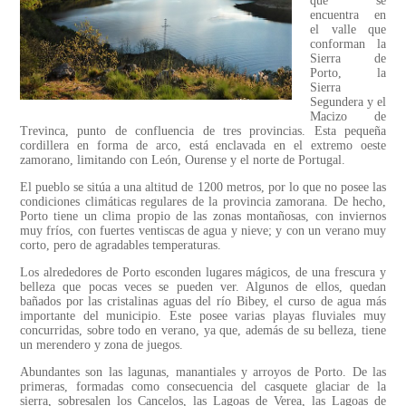
que se
encuentra en
el valle que
conforman la
Sierra de
Porto, la
Sierra
Segundera y el
Macizo de
Trevinca, punto de confluencia de tres provincias. Esta pequeña
cordillera en forma de arco, está enclavada en el extremo oeste
zamorano, limitando con León, Ourense y el norte de Portugal.
El pueblo se sitúa a una altitud de 1200 metros, por lo que no posee las
condiciones climáticas regulares de la provincia zamorana. De hecho,
Porto tiene un clima propio de las zonas montañosas, con inviernos
muy fríos, con fuertes ventiscas de agua y nieve; y con un verano muy
corto, pero de agradables temperaturas.
Los alrededores de Porto esconden lugares mágicos, de una frescura y
belleza que pocas veces se pueden ver. Algunos de ellos, quedan
bañados por las cristalinas aguas del río Bibey, el curso de agua más
importante del municipio. Este posee varias playas fluviales muy
concurridas, sobre todo en verano, ya que, además de su belleza, tiene
un merendero y zona de juegos.
Abundantes son las lagunas, manantiales y arroyos de Porto. De las
primeras, formadas como consecuencia del casquete glaciar de la
sierra, sobresalen los Cancelos, las Lagoas de Verea, las Lagoas de