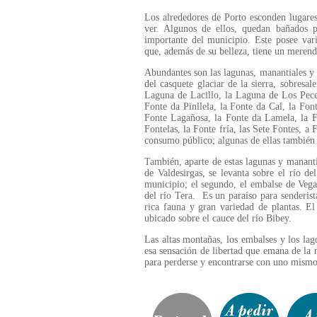
Los alrededores de Porto esconden lugares
ver. Algunos de ellos, quedan bañados p
importante del municipio. Este posee vari
que, además de su belleza, tiene un merend
Abundantes son las lagunas, manantiales y
del casquete glaciar de la sierra, sobresal
Laguna de Lacillo, la Laguna de Los Peces
Fonte da Pinllela, la Fonte da Cal, la Fon
Fonte Lagañosa, la Fonte da Lamela, la Fo
Fontelas, la Fonte fría, las Sete Fontes, a F
consumo público; algunas de ellas también 
También, aparte de estas lagunas y mananti
de Valdesirgas, se levanta sobre el río d
municipio; el segundo, el embalse de Vega
del río Tera. Es un paraíso para senderist
rica fauna y gran variedad de plantas. El
ubicado sobre el cauce del río Bibey.
Las altas montañas, los embalses y los lago
esa sensación de libertad que emana de la 
para perderse y encontrarse con uno mismo