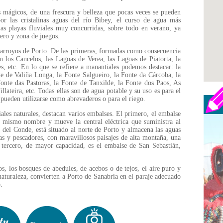
 mágicos, de una frescura y belleza que pocas veces se pueden
or las cristalinas aguas del río Bibey, el curso de agua más
as playas fluviales muy concurridas, sobre todo en verano, ya
ero y zona de juegos.
 arroyos de Porto. De las primeras, formadas como consecuencia
en los Cancelos, las Lagoas de Verea, las Lagoas de Piatorta, la
, etc. En lo que se refiere a manantiales podemos destacar: la
te de Valiña Longa, la Fonte Salgueiro, la Fonte da Cárcoba, la
nte das Pastoras, la Fonte de Tanxilde, la Fonte dos Paos, As
illateira, etc. Todas ellas son de agua potable y su uso es para el
pueden utilizarse como abrevaderos o para el riego.
ales naturales, destacan varios embalses. El primero, el embalse
el mismo nombre y mueve la central eléctrica que suministra al
 del Conde, está situado al norte de Porto y almacena las aguas
as y pescadores, con maravillosos paisajes de alta montaña, una
 tercero, de mayor capacidad, es el embalse de San Sebastián,
s, los bosques de abedules, de acebos o de tejos, el aire puro y
naturaleza, convierten a Porto de Sanabria en el paraje adecuado
.