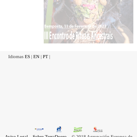
Idiomas
ES
|
EN
|
PT
|
Aviso Legal
Sobre TerraDuero
© 2018 Agrupación Europea de