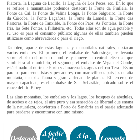
Piatorta, la Laguna de Lacillo, la Laguna de Los Peces, etc. En lo que
se refiere a manantiales podemos destacar: la Fonte da Pinllela, la
Fonte da Cal, la Fonte de Valiña Longa, la Fonte Salgueiro, la Fonte
da Cárcoba, la Fonte Lagañosa, la Fonte da Lamela, la Fonte das
Pastoras, la Fonte de Tanxilde, la Fonte dos Paos, As Fontelas, la Fonte
fría, las Sete Fontes, a Fillateira, etc. Todas ellas son de agua potable y
su uso es para el consumo público; algunas de ellas también pueden
utilizarse como abrevaderos o para el riego.
También, aparte de estas lagunas y manantiales naturales, destacan
varios embalses. El primero, el embalse de Valdesirgas, se levanta
sobre el río del mismo nombre y mueve la central eléctrica que
suministra al municipio; el segundo, el embalse de Vega del Conde,
está situado al norte de Porto y almacena las aguas del río Tera. Es un
paraíso para senderistas y pescadores, con maravillosos paisajes de alta
montaña, una rica fauna y gran variedad de plantas. El tercero, de
mayor capacidad, es el embalse de San Sebastián, ubicado sobre el
cauce del río Bibey.
Las altas montañas, los embalses y los lagos, los bosques de abedules,
de acebos o de tejos, el aire puro y esa sensación de libertad que emana
de la naturaleza, convierten a Porto de Sanabria en el paraje adecuado
para perderse y encontrarse con uno mismo.