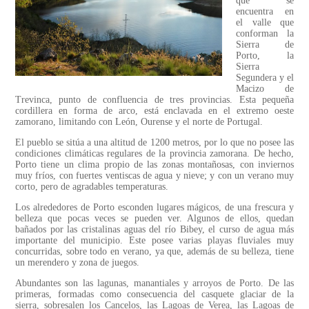
que se
encuentra en
el valle que
conforman la
Sierra de
Porto, la
Sierra
Segundera y el
Macizo de
Trevinca, punto de confluencia de tres provincias. Esta pequeña
cordillera en forma de arco, está enclavada en el extremo oeste
zamorano, limitando con León, Ourense y el norte de Portugal.
El pueblo se sitúa a una altitud de 1200 metros, por lo que no posee las
condiciones climáticas regulares de la provincia zamorana. De hecho,
Porto tiene un clima propio de las zonas montañosas, con inviernos
muy fríos, con fuertes ventiscas de agua y nieve; y con un verano muy
corto, pero de agradables temperaturas.
Los alrededores de Porto esconden lugares mágicos, de una frescura y
belleza que pocas veces se pueden ver. Algunos de ellos, quedan
bañados por las cristalinas aguas del río Bibey, el curso de agua más
importante del municipio. Este posee varias playas fluviales muy
concurridas, sobre todo en verano, ya que, además de su belleza, tiene
un merendero y zona de juegos.
Abundantes son las lagunas, manantiales y arroyos de Porto. De las
primeras, formadas como consecuencia del casquete glaciar de la
sierra, sobresalen los Cancelos, las Lagoas de Verea, las Lagoas de