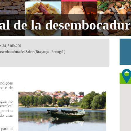
al de la desembocadur
es 34, 5160-220
 desembocadura del Sabor (Bragança - Portugal )
ondições
cos e de
agua no
tecível
penetra
ando uma
 para a