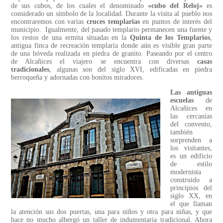
de sus cubos, de los cuales el denominado
«cubo del Reloj»
es
considerado un símbolo de la localidad. Durante la visita al pueblo nos
encontraremos con varias
cruces templarias
en puntos de interés del
municipio. Igualmente, del pasado templario permanecen una fuente y
los restos de una ermita situadas en la
Quinta de los Templarios
,
antigua finca de recreación templaria donde aún es visible gran parte
de una bóveda realizada en piedra de granito. Paseando por el centro
de Alcañices el viajero se encuentra con diversas
casas
tradicionales
, algunas son del siglo XVI, edificadas en piedra
berroqueña y adornadas con bonitos miradores.
Las antiguas
escuelas
de
Alcañices en
las cercanías
del convento,
también
sorprenden a
los visitantes,
es un edificio
de estilo
modernista
construido a
principios del
siglo XX, en
el que llaman
la atención sus dos puertas, una para niños y otra para niñas, y que
hace no mucho albergó un taller de indumentaria tradicional. Ahora