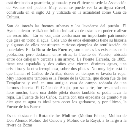
está destinado a guardería, gimnasio y en él tiene su sede la Asociación
de Vecinos del pueblo. Muy cerca se puede ver la
antigua cárcel
,
construida en el siglo XI y utilizada en la actualidad como Casa de
Cultura.
Son de interés las fuentes urbanas y los lavaderos del pueblo. El
Ayuntamiento realizó un folleto indicativo de estas para poder realizar
un recorrido. En su conjunto conforman un importante patrimonio
que gira en torno al agua. Cada uno de estos elementos tiene su historia
y algunos de ellos constituyen curiosos ejemplos de reutilización de
materiales. En la
Ruta de las Fuentes
, son muchas las existentes en la
población, pero destacan, entre otras, la Fuente de Valorio, ubicada
entre dos callejas y cercana a un arroyo. La Fuente Herrada, de 1889,
tiene una espadaña y dos caños que vierten distintas aguas, una
cristalina y la otra ferruginosa, sobre dos piletas. No muy lejos está la
que llaman el Cañico de Arriba, donde en tiempos se lavaba la ropa.
Muy interesante también es la Fuente de la Quinta, que dicen fue de los
Templarios y está en una antigua casa de campo rodeada de una
hermosa huerta. El Cañico de Abajo, por su parte, fue restaurada no
hace mucho, tiene una doble pileta donde también se podía lavar la
ropa. La Fuente de los Caños, cuenta con una espadaña de granito y se
dice que su agua es ideal para cocer los garbanzos, y por último, la
Fuente de los Burros..
Es de destacar la
Ruta de los Molinos
(Molino Blanco, Molino de
Don Alonso, Molino del Quicote y Molino de la Raya), a lo largo a la
rivera de Bozas.