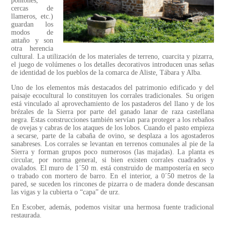
pontones,
cercas de
llameros, etc.)
guardan los
modos de
antaño y son
otra herencia
cultural. La utilización de los materiales de terreno, cuarcita y pizarra,
el juego de volúmenes o los detalles decorativos introducen unas señas
de identidad de los pueblos de la comarca de Aliste, Tábara y Alba.
Uno de los elementos más destacados del patrimonio edificado y del
paisaje ecocultural lo constituyen los corrales tradicionales. Su origen
está vinculado al aprovechamiento de los pastaderos del llano y de los
brézales de la Sierra por parte del ganado lanar de raza castellana
negra. Estas construcciones también servían para proteger a los rebaños
de ovejas y cabras de los ataques de los lobos. Cuando el pasto empieza
a secarse, parte de la cabaña de ovino, se desplaza a los agostaderos
sanabreses. Los corrales se levantan en terrenos comunales al pie de la
Sierra y forman grupos poco numerosos (las majadas). La planta es
circular, por norma general, si bien existen corrales cuadrados y
ovalados. El muro de 1´50 m. está construido de mampostería en seco
o trabado con mortero de barro. En el interior, a 0´50 metros de la
pared, se suceden los rincones de pizarra o de madera donde descansan
las vigas y la cubierta o “capa” de urz.
En Escober, además, podemos visitar una hermosa fuente tradicional
restaurada.