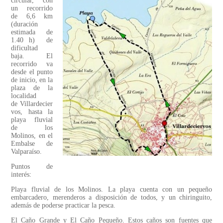
circular, con
un recorrido
de 6,6 km
(duración
estimada de
1.40 h) de
dificultad
baja. El
recorrido va
desde el punto
de inicio, en la
plaza de la
localidad
de Villardecier
vos, hasta la
playa fluvial
de los
Molinos, en el
Embalse de
Valparaíso.
Puntos de
interés:
Playa fluvial de los Molinos. La playa cuenta con un pequeño
embarcadero, merenderos a disposición de todos, y un chiringuito,
además de poderse practicar la pesca.
El Caño Grande y El Caño Pequeño. Estos caños son fuentes que