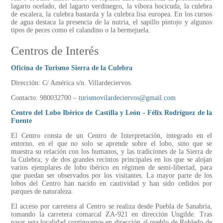
lagarto ocelado, del lagarto verdinegro, la víbora hocicuda, la culebra
de escalera, la culebra bastarda y la culebra lisa europea. En los cursos
de agua destaca la presencia de la nutria, el sapillo pintojo y algunos
tipos de peces como el calandino o la bermejuela.
Centros de Interés
Oficina de Turismo Sierra de la Culebra
Dirección: C/ América s/n. Villardeciervos.
Contacto: 980032700 –
turismovilardeciervos@gmail.com
Centro del Lobo Ibérico de Castilla y León - Félix Rodríguez de la
Fuente
El Centro consta de un Centro de Interpretación, integrado en el
entorno, en el que no solo se aprende sobre el lobo, sino que se
muestra su relación con los humanos, y las tradiciones de la Sierra de
la Culebra; y de dos grandes recintos principales en los que se alojan
varios ejemplares de lobo ibérico en régimen de semi-libertad, para
que puedan ser observados por los visitantes. La mayor parte de los
lobos del Centro han nacido en cautividad y han sido cedidos por
parques de naturaleza.
El acceso por carretera al Centro se realiza desde Puebla de Sanabria,
tomando la carretera comarcal ZA-921 en dirección Ungilde. Tras
pasar esta localidad continuamos en dirección al pueblo de Robledo de