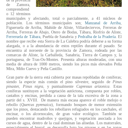
de la provincia
de Zamora,
comprendiend
o 12 términos
municipales y afectando, total o parcialmente, a 41 núcleos de
población. Los términos municipales son;
Manzanal de Arriba
,
Figueruela de Arriba, Mahíde de Aliste, Villardeciervos, Ferreras de
Arriba, Ferreras de Abajo, Otero de Bodas, Tábara, Riofrío de Aliste,
Ferreruela de Tábara
, Puebla de Sanabria y
Pedralba de la Pradería
. El
nombre que recibe esta
Sierra de La Culebra
podría deberse a su forma
alargada, o a la abundancia de estos reptiles durante el pasado. Se
encuentra al noroeste de la provincia de Zamora, rodeada por las
comarcas de Aliste, la Carballeda, Sanabria, Tierra de Campos y, la
portuguesa, de Tras-Os-Montes. Presenta alturas moderadas, con una
media de altura de 1000 metros, siendo los picos más elevados Peña
Mira, Miño Cuevo y Peña Castillo.
Gran parte de la sierra está cubierta por masas repobladas de coníferas;
siendo la especie más común el pino silvestre, seguido de
Pinus
pinaste
r,
Pinus nigra
, y puntualmente
Cupressus arizonica
. Estas
coníferas sustituyen a la vegetación autóctona, compuesta por robles,
castaños y encinas, perdida a causa de la tala excesiva de la zona a
partir del s. XVIII. De manera más escasa aparece el roble melojo o
rebollo (
Quercus pyrenaica
), formando bosques de menor extensión
que los pinos, destacando los rebollares refugiados en los canchales, el
encinar, o los alcornocales, de gran valor ecológico. También se
pueden encontrar madroños y quejigos, y vegetación asociada a los
cursos de agua, dentro de la cual dominan las alisedas. Los matorrales,
especialmente el brezal, se desarrolla bajo los pinares y en las zonas