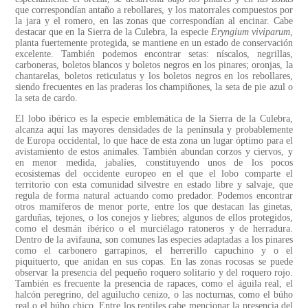
que correspondían antaño a rebollares, y los matorrales compuestos por
la jara y el romero, en las zonas que correspondían al encinar. Cabe
destacar que en la Sierra de la Culebra, la especie
Eryngium viviparum
,
planta fuertemente protegida, se mantiene en un estado de conservación
excelente. También podemos encontrar setas: níscalos, negrillas,
carboneras, boletos blancos y boletos negros en los pinares; oronjas, la
chantarelas, boletos reticulatus y los boletos negros en los rebollares,
siendo frecuentes en las praderas los champiñones, la seta de pie azul o
la seta de cardo.
El lobo ibérico es la especie emblemática de la Sierra de la Culebra,
alcanza aquí las mayores densidades de la península y probablemente
de Europa occidental, lo que hace de esta zona un lugar óptimo para el
avistamiento de estos animales. También abundan corzos y ciervos, y
en menor medida, jabalíes, constituyendo unos de los pocos
ecosistemas del occidente europeo en el que el lobo comparte el
territorio con esta comunidad silvestre en estado libre y salvaje, que
regula de forma natural actuando como predador. Podemos encontrar
otros mamíferos de menor porte, entre los que destacan las ginetas,
garduñas, tejones, o los conejos y liebres; algunos de ellos protegidos,
como el desmán ibérico o el murciélago ratoneros y de herradura.
Dentro de la avifauna, son comunes las especies adaptadas a los pinares
como el carbonero garrapinos, el herrerillo capuchino y o el
piquituerto, que anidan en sus copas. En las zonas rocosas se puede
observar la presencia del pequeño roquero solitario y del roquero rojo.
También es frecuente la presencia de rapaces, como el águila real, el
halcón peregrino, del aguilucho cenizo, o las nocturnas, como el búho
real o el búho chico. Entre los reptiles cabe mencionar la presencia del