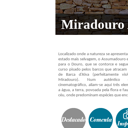
Miradouro
Localizado onde a natureza se apresenta
estado mais selvagem, o Assumadouro e
para o Douro, que se contorce e segu
curso pisado pelos barcos que atracam 
de Barca d’Alva (perfeitamente vis
Miradouro). Num autêntico ce
cinematográfico, aliam-se aqui três ele
a água, a terra, povoada pela flora e fa
céu, onde predominam espécies que enco