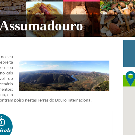
 Assumadouro
 no seu
spreita
e o seu
no cais
ível do
nário
mentos:
una, e o
ntram poiso nestas Terras do Douro Internacional.