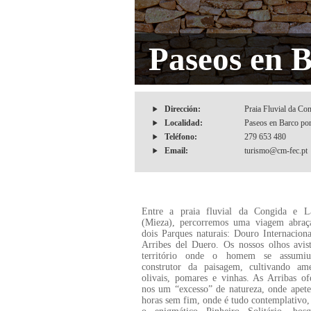
Paseos en B
Dirección:
Praia Fluvial da Co
Localidad:
Paseos en Barco por
Teléfono:
279 653 480
Email:
turismo@cm-fec.pt
Entre a praia fluvial da Congida e 
(Mieza), percorremos uma viagem abraç
dois Parques naturais: Douro Internacion
Arribes del Duero. Os nossos olhos avi
território onde o homem se assumi
construtor da paisagem, cultivando ame
olivais, pomares e vinhas. As Arribas o
nos um “excesso” de natureza, onde apete
horas sem fim, onde é tudo contemplativo,