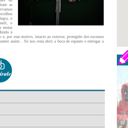
ques de
itam as
ervamos
scolheu
Negra, o
neli, o
 nestas
Mundo à
e, por esse motivo, intacto ao exterior, protegido dos excessos
ter assim... Só nos resta abrir a boca de espanto e entregar a