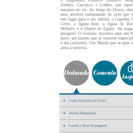
o enigmático Pinheiro Solitário, bos
Zimbro, Carrascos e Lodões, que espre
margens do rio. Ao longo do Douro, obs
uma sensível comunidade de aves que e
este lugar para o seu habitat: a Cegonha 
Grifo, a Águia Real, a Águia de Bon
Milhafre e o Abutre do Egipto. Há magia
paragens! O visitante encontra aqui um 
parte, um mundo que se manteve esquecido 
e das confusões. Um Mundo que se quer man
alma à natureza.
Centro Histórico de Freixo
Janelas Manuelinas
Castelo e Torre Heptagonal