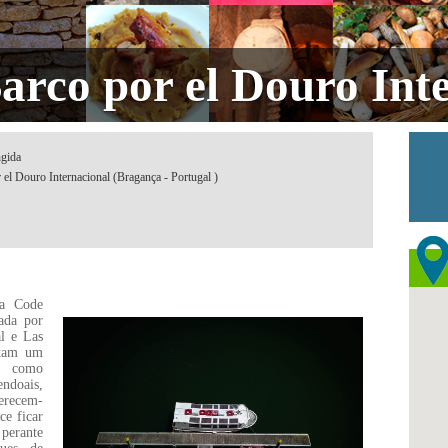
arco por el Douro Int
ngida
 el Douro Internacional (Bragança - Portugal )
La Code
ada por
al e Las
stam um
u como
ndoais,
ferecem-
ce ficar
 perante