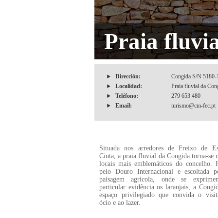
Praia fluvi
Dirección:
Congida S/N 5180-
Localidad:
Praia fluvial da Con
Teléfono:
279 653 480
Email:
turismo@cm-fec.pt
Situada nos arredores de Freixo de E
Cinta, a praia fluvial da Congida torna-se
locais mais emblemáticos do concelho. 
pelo Douro Internacional e escoltada 
paisagem agrícola, onde se exprim
particular evidência os laranjais, a Cong
espaço privilegiado que convida o visit
ócio e ao lazer.