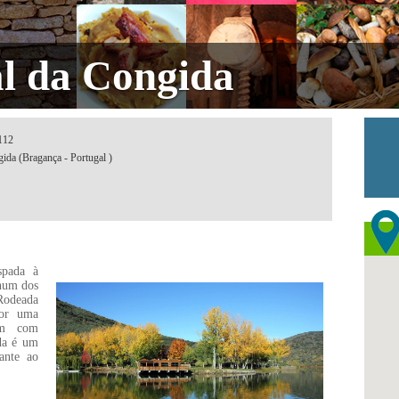
al da Congida
112
gida (Bragança - Portugal )
spada à
 num dos
Rodeada
por uma
em com
ida é um
ante ao