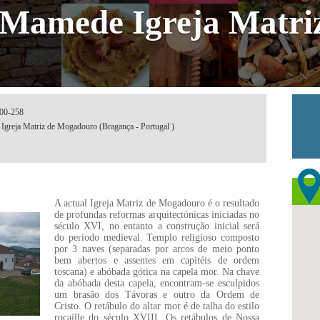
S Mamede Igreja Matri
o
200-258
Igreja Matriz de Mogadouro (Bragança - Portugal )
A actual Igreja Matriz de Mogadouro é o resultado
de profundas reformas arquitectónicas iniciadas no
século XVI, no entanto a construção inicial será
do periodo medieval. Templo religioso composto
por 3 naves (separadas por arcos de meio ponto
bem abertos e assentes em capitéis de ordem
toscana) e abóbada gótica na capela mor. Na chave
da abóbada desta capela, encontram-se esculpidos
um brasão dos Távoras e outro da Ordem de
Cristo. O retábulo do altar mor é de talha do estilo
rocaille do século XVIII. Os retábulos de Nossa