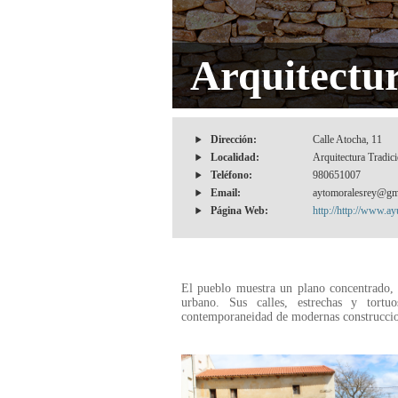
Arquitectu
Dirección:
Calle Atocha, 11
Localidad:
Arquitectura Tradic
Teléfono:
980651007
Email:
aytomoralesrey@gm
Página Web:
http://http://www.a
El pueblo muestra un plano concentrado, 
urbano. Sus calles, estrechas y tortu
contemporaneidad de modernas construccio