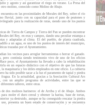
julio y agosto y así garantizar el riego en verano. La Presa del
 a otro molino, conocido como Molino de Abajo.
e encuentra en las proximidades de Morales del Rey, sobre el río
no fluvial, junto con su capacidad para el paso de peatones y
rivilegiado para la realización de rutas, siendo uno de los puntos
típicas de Tierra de Campos y Tierra del Pan se pueden encontrar
Morales del Rey, en eras y campos, dando una peculiar estampa a
ustas y adaptadas al clima. El del pueblo, de planta cuadrada,
adillo a un agua, es uno de los puntos de interés del municipio,
áticas trazadas por el Ayuntamiento.
udían los vecinos para arreglar herramientas o herrar el ganado.
 pero continúa siendo testimonio vivo de uno de los oficios
 Hace poco, el Ayuntamiento ha llevado a cabo la rehabilitación
tirla en un espacio didáctico con el objetivo de que las futuras
 la maquinaría y los útiles empleados en este oficio. La cubierta
ero ha sido posible sacar a la luz el paramento de tapial y piedra
fragua. En la actualidad, gracias a la Asociación Cultural Ars
co, con un amplio programa de actividades, entre las que se
iferentes talleres, entre otras.
s de dos molinos harineros: el de Arriba y el de Abajo. Ambos
a para moler el duro cereal y obtener la harina, base de tortas,
 interior ya destruido, aunque se ha conseguido rescatar la piedra
n uso, presenta un buen estado de conservación y se encuentra