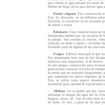
para retener el agua durante los meses de 
Molino de Abajo servía para derivar agua
-
Puente colgante
. Esta construcción s
Eria. Su ubicación, en un bellísimo entor
bicicletas, lo convierten en un escenario p
de interés a visitar.
-
Palomares
. Estas construcciones tan 
diseminadas también por las cercanías de 
su paisaje. Son cerradas al exterior, rob
realizado en adobe y tapial y con doble tej
formando parte de algunas de las rutas tem
-
Fragua
. Edificio municipal al que ac
Fue abandonado hace más de dos décadas,
históricos más importantes, el de herrero.
de esta antigua construcción para reconver
generaciones conozcan la forma de trabajar,
ha tenido que ser sustituida íntegramente, p
que componían los muros originales de la 
Eria, se utiliza como espacio museísti
encuentran gran cantidad de exposiciones y d
-
Molinos
. En el pueblo aún hay resto
utilizaban la energía del agua del río Eri
hogazas, roscas, etc. Uno de ellos tiene el
de moler. El otro, a pesar de no estar e