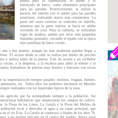
piedra para la cimentación, el adobe y el
enfoscado de barro, como elementos principales
para las paredes. Posteriormente, se utilizó la
mezcla del ladrillo con el adobe para las paredes
exteriores, realizando muros más consistentes. La
parte del muro exterior se realizaba en ladrillo,
mientras que la parte interior se hacía en adobe
revestido de yeso. Para la cubierta, se utilizaban
vigas de madera, unidas por otras más pequeñas
llamadas quinzales, cerrando el tejado con la típica
teja castellana de barro cocido.
e una o dos plantas, aunque las más modernas pueden llegar a
obrao
. El acceso desde la calle se realiza por medio de porches
uno o ambos lados de la puerta. Este da acceso a un recibidor
la cocina, a la despensa, a la escalera para subir al
sobrao
y al
ntramos llamadores de puertas muy bonitos y balcones con recias
or su importancia en tiempos pasados: molinos, fraguas, fuentes,
s, palomares, etc. Todos ellos los podemos encontrar en Morales
mpre realizados con los materiales típicos de la zona.
ión agrícola que ha acompañado siempre a la población, fue
aestructuras hidráulicas que abastecieran los campos de cultivo.
las: la Presa de los Linos, La Garafa y la Presa del Molino de
población local y derivaba el agua a un canal principal, que
a en el río Eria. La Garafa se construyó a finales de los años 70,
 agua a un molino ubicado en el centro del pueblo. Ahora sirve