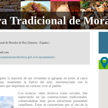
ra Tradicional de Mora
ional de Morales de Rey (Zamora - España )
ail.com
yuntamientomoralesderey.gob.es/es/ayuntamiento/
pues la mayoría de sus viviendas se agrupan en torno al casco
osas, mantienen la fuerza del ayer, entremezclada con la
nes que imprimen un carácter vivo al pueblo.
Los avances, tanto técnicos como sociales, han
repercutido en las construcciones tradicionales,
conservándose muy pocas estructuras puramente
castellanas. Estas se caracterizan por el uso de la