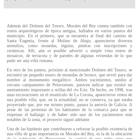
Además del Dolmen del Tesoro, Morales del Rey cuenta también con
restos arqueológicos de época antigua, hallados en varios puntos del
municipio. En el primero, que se encuentra al final del camino de
Santa Eugenia, frente al Molino de Abajo, aparecieron diversos
utensilios, como monedas, tégulas, piedras con inscripciones y
cerámicas. Allí, aún es posible advertir a simple vista restos de
mosaicos, de terracota y de paredes de algunas viviendas de lo que
pudo ser una villa romana.
En otro de los puntos, próximo al mencionado Dolmen del Tesoro, se
encontró un pequeño tesoro de monedas de bronce, que sirvió para dar
nombre al monumento megalítico. Ambos yacimientos, unidos al
cercano campamento de Petavonium, parecen indicar que existió un
asentamiento importante a orillas del río Eria. De hecho, en 1998, tras
unas excavaciones en el montículo de La Corona, aparecieron restos de
una posible villa, que, en la actualidad, no se conserva, ya que estaba
proyectado que, por ese mismo punto, pasara la autovía de Galicia. A
pesar de las protestas de los habitantes de la comarca para que se
respetase el hallazgo y de haber sido uno de los yacimientos más
notables de la zona, el proyecto siguió adelante.
Una de las hipótesis que contribuyen a reforzar la posible existencia de
una villa de gran importancia en Morales del Rey, es la de la ubicación
de la población de Brigaecium, la capital de una tribu astur que