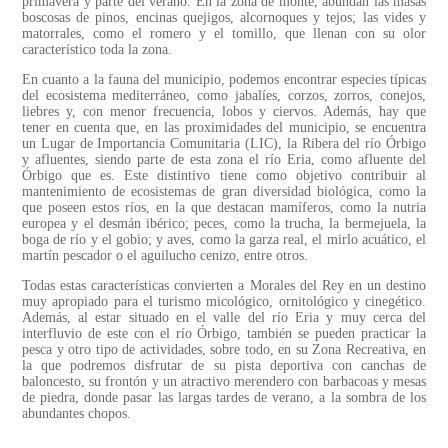
primavera y parte del verano. En la zona de monte, abundan las masas
boscosas de pinos, encinas quejigos, alcornoques y tejos; las vides y
matorrales, como el romero y el tomillo, que llenan con su olor
característico toda la zona.
En cuanto a la fauna del municipio, podemos encontrar especies típicas
del ecosistema mediterráneo, como jabalíes, corzos, zorros, conejos,
liebres y, con menor frecuencia, lobos y ciervos. Además, hay que
tener en cuenta que, en las proximidades del municipio, se encuentra
un Lugar de Importancia Comunitaria (LIC), la Ribera del río Órbigo
y afluentes, siendo parte de esta zona el río Eria, como afluente del
Órbigo que es. Este distintivo tiene como objetivo contribuir al
mantenimiento de ecosistemas de gran diversidad biológica, como la
que poseen estos ríos, en la que destacan mamíferos, como la nutria
europea y el desmán ibérico; peces, como la trucha, la bermejuela, la
boga de río y el gobio; y aves, como la garza real, el mirlo acuático, el
martín pescador o el aguilucho cenizo, entre otros.
Todas estas características convierten a Morales del Rey en un destino
muy apropiado para el turismo micológico, ornitológico y cinegético.
Además, al estar situado en el valle del río Eria y muy cerca del
interfluvio de este con el río Órbigo, también se pueden practicar la
pesca y otro tipo de actividades, sobre todo, en su Zona Recreativa, en
la que podremos disfrutar de su pista deportiva con canchas de
baloncesto, su frontón y un atractivo merendero con barbacoas y mesas
de piedra, donde pasar las largas tardes de verano, a la sombra de los
abundantes chopos.