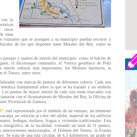
 con la
rísticas
 otros
de rutas
s visitantes que se acerquen a su municipio puedan recorrer y
culturales de los que disponen tanto Morales del Rey, como su
s paisajes y puntos de interés del municipio, como el balcón de
gante, el Alcornoque centenario, el Vértice geodésico de Peña
 interés cultural más importantes: los Molinos harineros, la
 el Tesoro, entre otros.
eñalizadas con marcas de pintura de diferentes colores. Cada una
la temática fundamental sobre la que se ha trazado y un símbolo
. Los puntos de mayor interés de cada ruta están marcados con
contactar con el Ayuntamiento de Morales del Rey, la Oficina de
ismo Provincial de Zamora.
l”,
está representada por el símbolo de un ventano, un elemento
naranja, en relación al color del adobe, material de los edificios
mares, bodegas, molinos, fragua y viviendas tradicionales. Esta
o etnográfico de la localidad, visitando un total de 11 puntos,
os anteriormente mencionados, el Dolmen del Tesoro, la Ermita
yo. Se trata de una ruta circular, de 4,3 kilómetros, un grado de