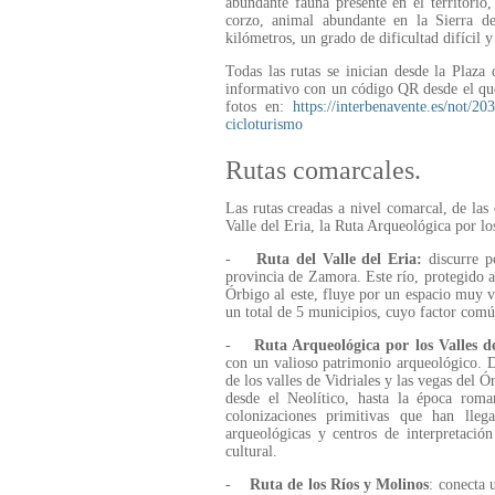
abundante fauna presente en el territorio
corzo, animal abundante en la Sierra de
kilómetros, un grado de dificultad difícil 
Todas las rutas se inician desde la Plaza
informativo con un código QR desde el que
fotos en:
https://interbenavente.es/not/2
cicloturismo
Rutas comarcales.
Las rutas creadas a nivel comarcal, de las 
Valle del Eria, la Ruta Arqueológica por lo
-
Ruta del Valle del Eria:
discurre po
provincia de Zamora. Este río, protegido al
Órbigo al este, fluye por un espacio muy v
un total de 5 municipios, cuyo factor común
-
Ruta Arqueológica por los Valles d
con un valioso patrimonio arqueológico. De
de los valles de Vidriales y las vegas del Ór
desde el Neolítico, hasta la época roma
colonizaciones primitivas que han lleg
arqueológicas y centros de interpretació
cultural.
-
Ruta de los Ríos y Molinos
: conecta 