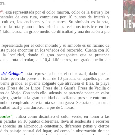
ora.
s”
,
está representada por el color marrón, color de la tierra y los
mentales de esta ruta, compuesta por 10 puntos de interés y
 cultivo, los encinares y los pinares. Su símbolo es la seta,
rre la ruta y uno de los principales reclamos turísticos en los
,4 kilómetros, un grado medio de dificultad y una duración a pie
 representada por el color morado y su símbolo es un racimo de
ista puede encontrar en los viñedos del recorrido. Cuenta con 10
e la localidad, donde el gran protagonista que se pretende
s una ruta circular, de 10,4 kilómetros, un grado medio de
y del Órbigo”
, está representada por el color azul, dado que la
 Este recorrido posee un total de 10 paradas en aquellos puntos
uente grande, el puente colgante que atraviesa el Eria, la playa
licas (Presa de los Linos, Presa de la Garafa, Presa de Vecilla o
no de Abajo. Con todo ello, además, se pretende poner en valor
ógico, gracias a la gran cantidad de avifauna presente entorno a
símbolo empleado en esta ruta sea una garza. Se trata de una ruta
cultad fácil y una duración a pie de 5 horas.
purias”
, utiliza como distintivo el color verde, en honor a las
on paradas en 10 puntos diferentes, lleva al senderista a recorrer
o apreciar un alcornoque centenario, diferentes peñas y ciertos
ndido paisaje natural del lugar, así como la observación de una