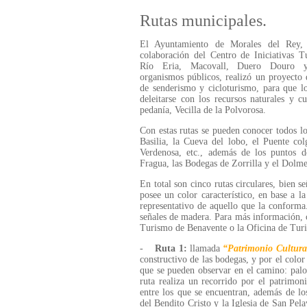
Rutas municipales.
El Ayuntamiento de Morales del Rey,
colaboración del Centro de Iniciativas Tu
Río Eria, Macovall, Duero Douro y
organismos públicos, realizó un proyecto 
de senderismo y cicloturismo, para que lo
deleitarse con los recursos naturales y 
pedanía, Vecilla de la Polvorosa.
Con estas rutas se pueden conocer todos lo
Basilia, la Cueva del lobo, el Puente col
Verdenosa, etc., además de los puntos de
Fragua, las Bodegas de Zorrilla y el Dolmen
En total son cinco rutas circulares, bien s
posee un color característico, en base a 
representativo de aquello que la conforma
señales de madera. Para más información, 
Turismo de Benavente o la Oficina de Tur
-
Ruta 1:
llamada
“Patrimonio Cultura
constructivo de las bodegas, y por el color 
que se pueden observar en el camino: palo
ruta realiza un recorrido por el patrimoni
entre los que se encuentran, además de l
del Bendito Cristo y la Iglesia de San Pela