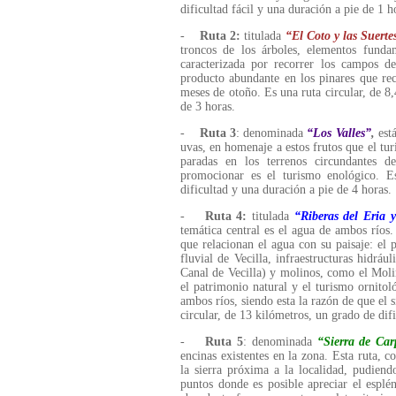
dificultad fácil y una duración a pie de 1 h
-
Ruta 2:
titulada
“El Coto y las Suerte
troncos de los árboles, elementos funda
caracterizada por recorrer los campos de
producto abundante en los pinares que reco
meses de otoño. Es una ruta circular, de 8
de 3 horas.
-
Ruta 3
: denominada
“Los Valles”
,
está
uvas, en homenaje a estos frutos que el tur
paradas en los terrenos circundantes d
promocionar es el turismo enológico. E
dificultad y una duración a pie de 4 horas.
-
Ruta 4:
titulada
“Riberas del Eria 
temática central es el agua de ambos ríos.
que relacionan el agua con su paisaje: el p
fluvial de Vecilla, infraestructuras hidráu
Canal de Vecilla) y molinos, como el Moli
el patrimonio natural y el turismo ornitol
ambos ríos, siendo esta la razón de que el 
circular, de 13 kilómetros, un grado de difi
-
Ruta 5
: denominada
“Sierra de Car
encinas existentes en la zona. Esta ruta, c
la sierra próxima a la localidad, pudiend
puntos donde es posible apreciar el esplé