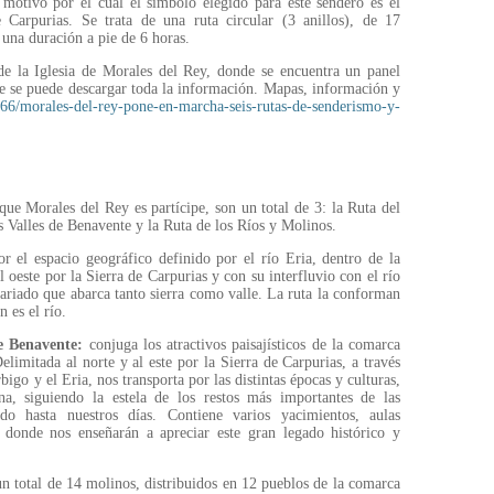
, motivo por el cual el símbolo elegido para este sendero es el
 Carpurias. Se trata de una ruta circular (3 anillos), de 17
y una duración a pie de 6 horas.
 de la Iglesia de Morales del Rey, donde se encuentra un panel
 se puede descargar toda la información. Mapas, información y
0366/morales-del-rey-pone-en-marcha-seis-rutas-de-senderismo-y-
que Morales del Rey es partícipe, son un total de 3: la Ruta del
s Valles de Benavente y la Ruta de los Ríos y Molinos.
r el espacio geográfico definido por el río Eria, dentro de la
 oeste por la Sierra de Carpurias y con su interfluvio con el río
ariado que abarca tanto sierra como valle. La ruta la conforman
 es el río.
e Benavente:
conjuga los atractivos paisajísticos de la comarca
limitada al norte y al este por la Sierra de Carpurias, a través
bigo y el Eria, nos transporta por las distintas épocas y culturas,
na, siguiendo la estela de los restos más importantes de las
ado hasta nuestros días. Contiene varios yacimientos, aulas
n donde nos enseñarán a apreciar este gran legado histórico y
un total de 14 molinos, distribuidos en 12 pueblos de la comarca