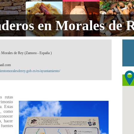
nderos en Morales de 
 Morales de Rey (Zamora - España )
ail.com
entomoralesderey.gob.es/es/ayuntamiento/
s rutas
rimonio
a. Estas
al, como
 conocer
o, hacer
 fuentes