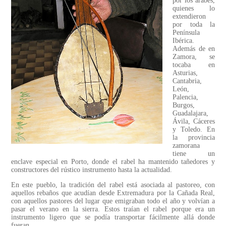
por los árabes,
quienes lo
extendieron
por toda la
Península
Ibérica.
Además de en
Zamora, se
tocaba en
Asturias,
Cantabria,
León,
Palencia,
Burgos,
Guadalajara,
Ávila, Cáceres
y Toledo. En
la provincia
zamorana
tiene un
enclave especial en Porto, donde el rabel ha mantenido tañedores y
constructores del rústico instrumento hasta la actualidad.
En este pueblo, la tradición del rabel está asociada al pastoreo, con
aquellos rebaños que acudían desde Extremadura por la Cañada Real,
con aquellos pastores del lugar que emigraban todo el año y volvían a
pasar el verano en la sierra. Estos traían el rabel porque era un
instrumento ligero que se podía transportar fácilmente allá donde
fueran.