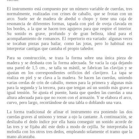
El instrumento está compuesto por un número variable de cuerdas, tres
normalmente, realizadas con crines de caballo, que se frotan con un
arco. Suele ser de madera de abedul o chopo y tiene una caja de
resonancia de diferentes formas, tapada con piel de oveja clavada en
los bordes, a la que se hacen tres agujeros para que respire el interior.
Su sonido es grave, profundo y de gran belleza, ideal para el
acompañamiento de romances. El repertorio era variado: algunas veces
se tocaban piezas para bailar, como las jotas, pero lo habitual era
interpretar cantigas que cantaba el propio tañedor.
Para su construcción, se traza la forma sobre una única pieza de
madera y se desbasta con la forma adecuada. Se vacía la caja dejando
una pared de 1,5 cm., se talla su mástil, se fabrican las clavijas y se
ajustan en los correspondientes orificios del clavijero. La tapa se
realiza en piel y se clava a la madera. Se hacen las cuerdas, uniendo
varias cerdas de crin de caballo, menos para la primera y algunas más
para la segunda y la tercera, para que tengan así un sonido más grave a
igual tensión. Se ajusta el puente, hasta que queden las cuerdas a una
altura adecuada para que no rocen con el armazón. Y se elabora el arco,
curvo, pero largo, recortándose de una tabla o doblando una vara.
La forma tradicional de afinar el instrumento era poniendo las dos
cuerdas graves al unísono y tensar a ojo la cantante. A continuación, se
deslizaba el dedo índice por ella hasta conseguir un sonido acorde de
las tres y se fijaba ahí este dedo a modo de cejilla. Se interpretaba la
melodía con los otros tres dedos, empleando solamente el tramo que la
mano alcanzaba.