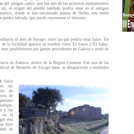
as del antiguo castro, que fue uno de los primeros asentamientos
sí, el origen del pueblo también podría estar en el antiguo
artico, donde se han encontrado puntas de flecha, una estela
e piedra labrada, que puede representar el demonio.
blaron el área de Sayago, entre las que podría estar Salce. En
 de la localidad aparece su nombre como El Sauze o El Salçe,
 muy posiblemente por gentes procedentes de Galicia o norte de
incia de Zamora, dentro de la Región Leonesa. Fue una de las
udicial de Bermillo de Sayago hasta su desaparición a mediados
X Salce
os sus
nto de
resa de
antano
Suelgas,
ia y las
o en la
gel está
sa hizo
idad de