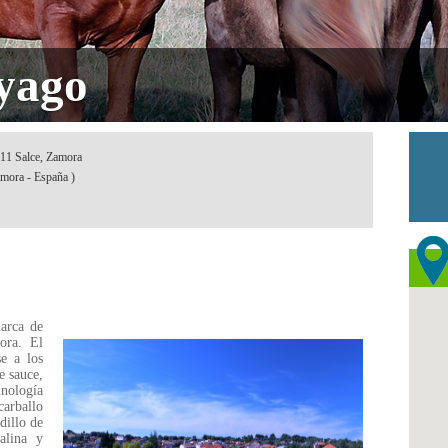
ayago
211 Salce, Zamora
mora - España )
arca de
ora. El
e a los
e sauce,
inología
carballo
dillo de
alina y