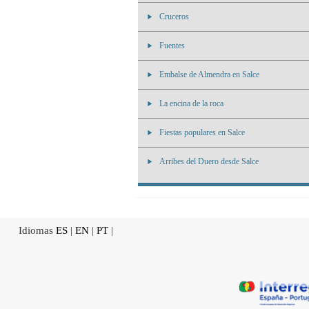
Cruceros
Fuentes
Embalse de Almendra en Salce
La encina de la roca
Fiestas populares en Salce
Arribes del Duero desde Salce
Idiomas
ES
|
EN
|
PT
|