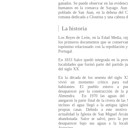
ganados. Se puede observar en las evidenci
humanos en la comarca de Sayago. Aun a
poblado de San Juan, en la dehesa del Cu
romana dedicada a Cloutina y una cabeza d
La historia
Los Reyes de León, en la Edad Media, repo
los primeros documentos que se conservan
topónimo relacionado con la repoblación y
Portugal.
En 1833 Salce quedó integrada en la prov
localidades que formó parte del partido j
del siglo XX.
En la década de los sesenta del siglo X
vivió un momento crítico para tod
habitantes. El pueblo estuvo a pu
desaparecer por la construcción de la p
Almendra. En 1970 las aguas del p
anegaron la parte final de la rivera de las 
incluso el agua llegó a la antigua igles
propias casas. Debido a este motiv
actualidad la Iglesia de San Miguel Arcán
abandonada. Salce se salvó, pero la pre
desaparecer bajo sus aguas a la local
Argusino.