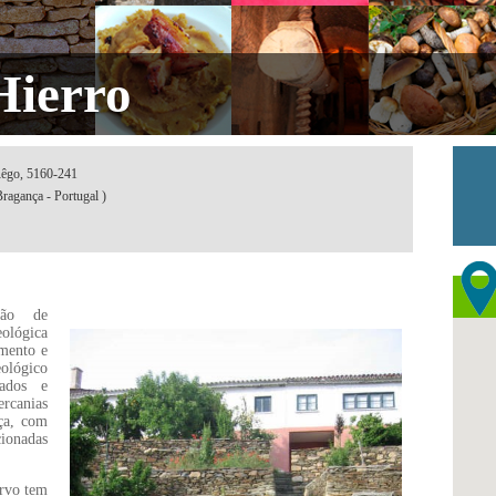
Hierro
Rêgo, 5160-241
ragança - Portugal )
ão de
ológica
imento e
lógico
oados e
rcanias
iça, com
cionadas
rvo tem