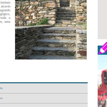
rimónio
 através
egiando
gógico,
 toda a
am, uma
ión
rvo