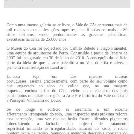
Como uma imensa galeria ao ar livre, o Vale do Côa apresenta mais de
mil rochas com manifestações rupestres, identificadas em mais de 80
sítios distintos, sendo predominantes as gravuras paleolíticas,
executadas há cerca de 25.000 anos
O Museu do Côa foi projectado por Camilo Rebelo e Tiago Pimentel,
uma equipa de arquitectos do Porto. Construído a partir de Janeiro de
2007 foi inaugurado em 30 de Julho de 2010. A concepção do edifício
parte da ideia de que “a arte paleolítica no Vale do Côa é talvez a
primeira manifestação de Land art”.
Embora seja um dos maiores museus
portugueses, assenta graciosamente, com parte do seu volume como
que engastado no topo da colina que, na sua margem
esquerda, encima a foz do Côa, celebrando o encontro dos dois
patrimónios mundiais da região: a Arte Pré-histórica do Vale do Côa e
a Paisagem Vinhateira do Douro.
Se de longe o edifício se assemelha a um enorme
afloramento irrompendo do solo, uma inspecção mais próxima reforça
essa percepção, uma vez que no betão foram utilizados pigmentos
mineraistendo a fachada sido objecto de tratamento
superficial imitando as irregularidades naturais do xisto, a rocha
predominante na região. Segundo a memória descritiva constante do