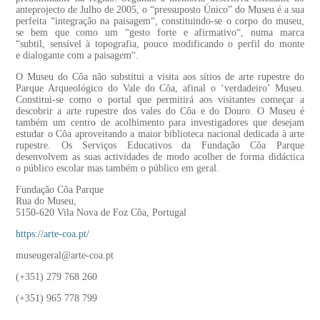
anteprojecto de Julho de 2005, o “pressuposto Único” do Museu é a sua
perfeita “integração na paisagem“, constituindo-se o corpo do museu,
se bem que como um “gesto forte e afirmativo“, numa marca
“subtil, sensível à topografia, pouco modificando o perfil do monte
e dialogante com a paisagem“.
O Museu do Côa não substitui a visita aos sítios de arte rupestre do
Parque Arqueológico do Vale do Côa, afinal o ‘verdadeiro’ Museu.
Constitui-se como o portal que permitirá aos visitantes começar a
descobrir a arte rupestre dos vales do Côa e do Douro. O Museu é
também um centro de acolhimento para investigadores que desejam
estudar o Côa aproveitando a maior biblioteca nacional dedicada à arte
rupestre. Os Serviços Educativos da Fundação Côa Parque
desenvolvem as suas actividades de modo acolher de forma didáctica
o público escolar mas também o público em geral.
Fundação Côa Parque
Rua do Museu,
5150-620 Vila Nova de Foz Côa, Portugal
https://arte-coa.pt/
museugeral@arte-coa.pt
(+351) 279 768 260
(+351) 965 778 799