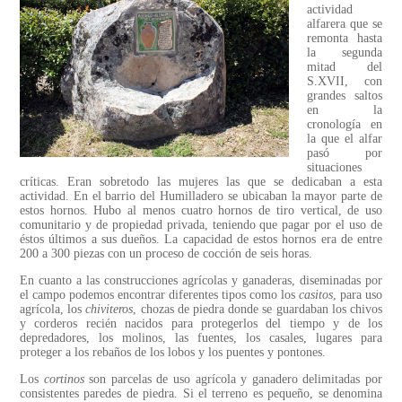
actividad
alfarera que se
remonta hasta
la segunda
mitad del
S.XVII, con
grandes saltos
en la
cronología en
la que el alfar
pasó por
situaciones
críticas. Eran sobretodo las mujeres las que se dedicaban a esta
actividad. En el barrio del Humilladero se ubicaban la mayor parte de
estos hornos. Hubo al menos cuatro hornos de tiro vertical, de uso
comunitario y de propiedad privada, teniendo que pagar por el uso de
éstos últimos a sus dueños. La capacidad de estos hornos era de entre
200 a 300 piezas con un proceso de cocción de seis horas.
En cuanto a las construcciones agrícolas y ganaderas, diseminadas por
el campo podemos encontrar diferentes tipos como los
casitos
, para uso
agrícola, los
chiviteros
, chozas de piedra donde se guardaban los chivos
y corderos recién nacidos para protegerlos del tiempo y de los
depredadores, los molinos, las fuentes, los casales, lugares para
proteger a los rebaños de los lobos y los puentes y pontones.
Los
cortinos
son parcelas de uso agrícola y ganadero delimitadas por
consistentes paredes de piedra. Si el terreno es pequeño, se denomina