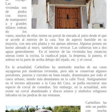
Las
viviendas son
de piedra
con muros
de mamposterí
a y grandes
sillares rodean
do los
vanos, muchas de ellas tienen un portal de entrada al patio desde el que
se accede al interior de la casa. Son de aspecto humilde en su
mayoría, con una sola planta y sin apenas adornos. Algunas poseen un
horno adosado al muro, también sin revocar. Las cubiertas son a dos
aguas generalmente. En el interior de las viviendas hay estancias
anexas como la cocina, la cuadra,el pajar, la despensa, la panera, el
sobrao
en la parte de arriba debajo del tejado, etc. y el corral.
En la actualidad, Carbellino ha sustituido muchas de sus casas
sayaguesas por modernas viviendas, pero aún se conservan algunos
portalones, puertas y corrales en buen estado, diseminados por todo el
casco urbano, siendo más abundantes en la calle Toral. Antiguamente
en el terreno adyacente a la Casa del Cura, se podía encontrar una
especie de corral de comedias. Sin embargo, en la actualidad, solo
existe un corral abandonado y discos solares y símbolos religiosos
labrados en las piedras de sus ventanas.
Carbellino ha
sido un pueblo
con mucha