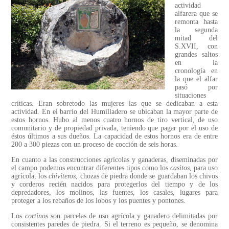
actividad
alfarera que se
remonta hasta
la segunda
mitad del
S.XVII, con
grandes saltos
en la
cronología en
la que el alfar
pasó por
situaciones
críticas. Eran sobretodo las mujeres las que se dedicaban a esta
actividad. En el barrio del Humilladero se ubicaban la mayor parte de
estos hornos. Hubo al menos cuatro hornos de tiro vertical, de uso
comunitario y de propiedad privada, teniendo que pagar por el uso de
éstos últimos a sus dueños. La capacidad de estos hornos era de entre
200 a 300 piezas con un proceso de cocción de seis horas.
En cuanto a las construcciones agrícolas y ganaderas, diseminadas por
el campo podemos encontrar diferentes tipos como los
casitos
, para uso
agrícola, los
chiviteros
, chozas de piedra donde se guardaban los chivos
y corderos recién nacidos para protegerlos del tiempo y de los
depredadores, los molinos, las fuentes, los casales, lugares para
proteger a los rebaños de los lobos y los puentes y pontones.
Los
cortinos
son parcelas de uso agrícola y ganadero delimitadas por
consistentes paredes de piedra. Si el terreno es pequeño, se denomina