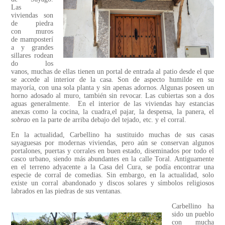
Las
viviendas son
de piedra
con muros
de mamposterí
a y grandes
sillares rodean
do los
vanos, muchas de ellas tienen un portal de entrada al patio desde el que
se accede al interior de la casa. Son de aspecto humilde en su
mayoría, con una sola planta y sin apenas adornos. Algunas poseen un
horno adosado al muro, también sin revocar. Las cubiertas son a dos
aguas generalmente. En el interior de las viviendas hay estancias
anexas como la cocina, la cuadra,el pajar, la despensa, la panera, el
sobrao
en la parte de arriba debajo del tejado, etc. y el corral.
En la actualidad, Carbellino ha sustituido muchas de sus casas
sayaguesas por modernas viviendas, pero aún se conservan algunos
portalones, puertas y corrales en buen estado, diseminados por todo el
casco urbano, siendo más abundantes en la calle Toral. Antiguamente
en el terreno adyacente a la Casa del Cura, se podía encontrar una
especie de corral de comedias. Sin embargo, en la actualidad, solo
existe un corral abandonado y discos solares y símbolos religiosos
labrados en las piedras de sus ventanas.
Carbellino ha
sido un pueblo
con mucha