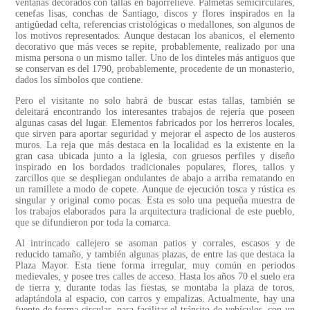
ventanas decorados con tallas en bajorrelieve. Palmetas semicirculares,
cenefas lisas, conchas de Santiago, discos y flores inspirados en la
antigüedad celta, referencias cristológicas o medallones, son algunos de
los motivos representados. Aunque destacan los abanicos, el elemento
decorativo que más veces se repite, probablemente, realizado por una
misma persona o un mismo taller. Uno de los dinteles más antiguos que
se conservan es del 1790, probablemente, procedente de un monasterio,
dados los símbolos que contiene.
Pero el visitante no solo habrá de buscar estas tallas, también se
deleitará encontrando los interesantes trabajos de rejería que poseen
algunas casas del lugar. Elementos fabricados por los herreros locales,
que sirven para aportar seguridad y mejorar el aspecto de los austeros
muros. La reja que más destaca en la localidad es la existente en la
gran casa ubicada junto a la iglesia, con gruesos perfiles y diseño
inspirado en los bordados tradicionales populares, flores, tallos y
zarcillos que se despliegan ondulantes de abajo a arriba rematando en
un ramillete a modo de copete. Aunque de ejecución tosca y rústica es
singular y original como pocas. Esta es solo una pequeña muestra de
los trabajos elaborados para la arquitectura tradicional de este pueblo,
que se difundieron por toda la comarca.
Al intrincado callejero se asoman patios y corrales, escasos y de
reducido tamaño, y también algunas plazas, de entre las que destaca la
Plaza Mayor. Esta tiene forma irregular, muy común en periodos
medievales, y posee tres calles de acceso. Hasta los años 70 el suelo era
de tierra y, durante todas las fiestas, se montaba la plaza de toros,
adaptándola al espacio, con carros y empalizas. Actualmente, hay una
fuente de forma circular, para facilitar el tránsito de vehículos, con un