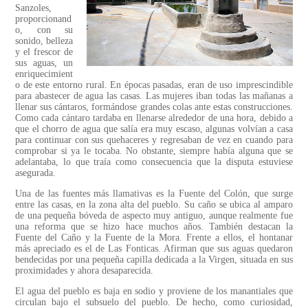
Sanzoles,
proporcionand
o, con su
sonido, belleza
y el frescor de
sus aguas, un
enriquecimient
o de este entorno rural. En épocas pasadas, eran de uso imprescindible
para abastecer de agua las casas. Las mujeres iban todas las mañanas a
llenar sus cántaros, formándose grandes colas ante estas construcciones.
Como cada cántaro tardaba en llenarse alrededor de una hora, debido a
que el chorro de agua que salía era muy escaso, algunas volvían a casa
para continuar con sus quehaceres y regresaban de vez en cuando para
comprobar si ya le tocaba. No obstante, siempre había alguna que se
adelantaba, lo que traía como consecuencia que la disputa estuviese
asegurada.
Una de las fuentes más llamativas es la Fuente del Colón, que surge
entre las casas, en la zona alta del pueblo. Su caño se ubica al amparo
de una pequeña bóveda de aspecto muy antiguo, aunque realmente fue
una reforma que se hizo hace muchos años. También destacan la
Fuente del Caño y la Fuente de la Mora. Frente a ellos, el hontanar
más apreciado es el de Las Fonticas. Afirman que sus aguas quedaron
bendecidas por una pequeña capilla dedicada a la Virgen, situada en sus
proximidades y ahora desaparecida.
El agua del pueblo es baja en sodio y proviene de los manantiales que
circulan bajo el subsuelo del pueblo. De hecho, como curiosidad,