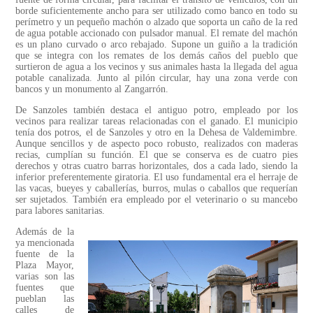
borde suficientemente ancho para ser utilizado como banco en todo su
perímetro y un pequeño machón o alzado que soporta un caño de la red
de agua potable accionado con pulsador manual. El remate del machón
es un plano curvado o arco rebajado. Supone un guiño a la tradición
que se integra con los remates de los demás caños del pueblo que
surtieron de agua a los vecinos y sus animales hasta la llegada del agua
potable canalizada. Junto al pilón circular, hay una zona verde con
bancos y un monumento al Zangarrón.
De Sanzoles también destaca el antiguo potro, empleado por los
vecinos para realizar tareas relacionadas con el ganado. El municipio
tenía dos potros, el de Sanzoles y otro en la Dehesa de Valdemimbre.
Aunque sencillos y de aspecto poco robusto, realizados con maderas
recias, cumplían su función. El que se conserva es de cuatro pies
derechos y otras cuatro barras horizontales, dos a cada lado, siendo la
inferior preferentemente giratoria. El uso fundamental era el herraje de
las vacas, bueyes y caballerías, burros, mulas o caballos que requerían
ser sujetados. También era empleado por el veterinario o su mancebo
para labores sanitarias.
Además de la
ya mencionada
fuente de la
Plaza Mayor,
varias son las
fuentes que
pueblan las
calles de