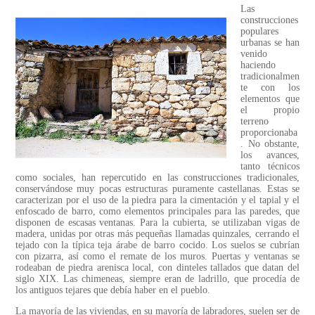
Las
construcciones
populares
urbanas se han
venido
haciendo
tradicionalmen
te con los
elementos que
el propio
terreno
proporcionaba
. No obstante,
los avances,
tanto técnicos
como sociales, han repercutido en las construcciones tradicionales,
conservándose muy pocas estructuras puramente castellanas. Estas se
caracterizan por el uso de la piedra para la cimentación y el tapial y el
enfoscado de barro, como elementos principales para las paredes, que
disponen de escasas ventanas. Para la cubierta, se utilizaban vigas de
madera, unidas por otras más pequeñas llamadas quinzales, cerrando el
tejado con la típica teja árabe de barro cocido. Los suelos se cubrían
con pizarra, así como el remate de los muros. Puertas y ventanas se
rodeaban de piedra arenisca local, con dinteles tallados que datan del
siglo XIX. Las chimeneas, siempre eran de ladrillo, que procedía de
los antiguos tejares que debía haber en el pueblo.
La mayoría de las viviendas, en su mayoría de labradores, suelen ser de