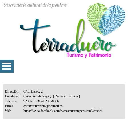
Dirección:
Localidad:
Telefono:
Email:
Web: