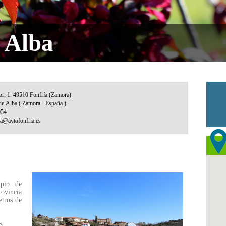
 Alba
ipio de
rovincia
tros de
s.