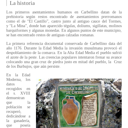
La historia
Los primeros asentamientos humanos en Carbellino datan de la
prehistoria según restos encontrado de asentamientos prerromanos
como el de “El Castillo”, castro junto al antiguo cauce del Tormes,
y “La Mina”, donde han aparecido tégulas, doliums, sigillatas, molinos
barquiformes y algunas monedas. En algunos puntos de este municipio,
se han encontrado restos de antiguas calzadas romanas.
La primera referencia documental conservada de Carbellino data del
año 1176. Durante la Edad Media la invasión musulmana provocó el
despoblamiento de la comarca. En la Alta Edad Media el pueblo sufrió
el azote de la peste. Las creencias populares intentaron frenar su avance
colocando una gran cruz de piedra justo en mitad del pueblo, la Cruz
de los Burbujos, que aún persiste.
En la Edad
Moderna, los
datos
recogidos en
el s. XVIII
demuestran
que la
población se
recuperó,
dedicándose a
la ganadería,
que poseía