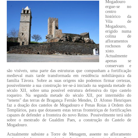
Mogadouro
ergue-se no
centro
histórico da
Vila de
Mogadouro,
erigido numa
colina de
afloramentos
rochosos de
xisto.
Actualmente
apenas se
conservam e
são visíveis, uma parte das estruturas que compunham a fortificação
medieval mais tarde transformada em residência nobiliárquica da
família Távora. Sobre as suas origens não podemos firmar certezas,
possivelmente a sua construção ter-se-á iniciado na segunda metade do
século XII, sobre uma possível estrutura defensiva do tipo castelo
roqueiro. Na segunda metade do século XII, por intermédio do
“tenens” das terras de Bragança Fernão Mendes, D. Afonso Henriques
faz a doação dos castelos de Mogadouro e Penas Roias à Ordem dos
Templários, para que dotassem estas terras fronteiriças de fortificações
capazes de defender a fronteira do novo Reino. Possivelmente terá sido
sobre o mestrado de Gualdim Paes, a construção do Castelo de
Mogadouro.
Actualmente subsiste a Torre de Menagem, assente no afloramento