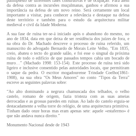
palimpsesto de diferentes fases construtivas e de ocupação. Para além
da defesa contra as incursões muçulmanas, ganhou e afirmou a sua
importância na defesa de um novo reino. Será certamente um local
importante a visitar, para conhecer a relevância e destaque na defesa
deste território e também para o estudo da arquitectura militar
medieval e civil da Idade Moderna.
A sua fase de ruína ter-se-á iniciado após o abandono do mesmo, no
ano de 1834, data em que deixa de ser residência dos juízes de fora, e
na obra do Dr. Machado descreve o processo de ruína referido, um
manuscrito do advogado Bernardo de Morais Leite Velho, “Em 1835,
creio, abateu o tecto do grande salão, e foi esse o singnal da próxima
ruína de todo o edifício de que passados tempos cahia um bocado de
muro…” (Machado 1998: 153-154). Este processo de ruína terá sido
ligeiro e inclusive consentido pelas autoridades locais, que permitiram
o saque da pedra. O escritor mogadourense Trindade Coelho(1861-
1908), na sua obra “Os Meus Amores” no conto “Tipos da Terra”
escreve as seguintes palavras sobre:
“Ao alto dominando a negrura chamuscada dos telhados, o velho
castelo, romano de origem, fazia tristeza com as suas ameias
derrocadas e as grossas paredes em ruínas. Ao lado do castelo erguia-se
destacadamente a velha torre do relógio, de uma arquitectura primitiva.
Tinham dado onze horas mas eram apenas sete: aquele «estafermo» é
que não andava nunca direito.”
Monumento Nacional desde de 1943