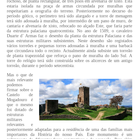
rochoso, de planta rectangular, de três pisos em alvenaria de xisto. Esta
estaria isolada na praça de armas circundada por muralhas que
respeitariam a orografia do terreno. Posteriormente no decurso do
período gótico, o perímetro terá sido alargado e a torre de menagem
terá sido adossada à muralha, por intermédio de um pano de muro, de
cantaria e alvenaria de xisto, rebocado no alçado Este, que faria parte
da estrutura palaciana quatrocentista. No ano de 1509, o cavaleiro
Duarte d’ Armas faz o desenho da planta da estrutura Palaciana e das
suas estruturas militares subsistentes. Neste desenho são registados
vários torreões e pequenas torres adossadas à muralha e uma barbacã
que circundava todo o recinto. Actualmente ainda subsiste um torreão
de planta trapezoidal que reforça o pano de muralha do lado Sul. A
torre do relógio terá sido construída sobre os alicerces de um antigo
torreão, durante o período setecentista.
Mas o que de
mais relevante
podemos
firmar sobre o
Castelo de
Mogadouro é
que o mesmo
foi dotado de
estruturas
militares
relevantes e
posteriormente adaptadas para a residência de uma das famílias mais
importantes da História do nosso País. Este monumento é um