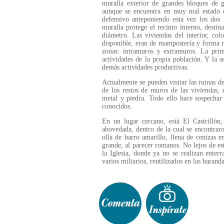
muralla exterior de grandes bloques de g
aunque se encuentra en muy mal estado de
defensivo anteponiendo esta vez los do
muralla protege el recinto interno, desti
diámetro. Las viviendas del interior, c
disponible, eran de mampostería y forma r
zonas: intramuros y extramuros. La prim
actividades de la propia población. Y la s
demás actividades productivas.
Actualmente se pueden visitar las ruinas de
de los restos de muros de las viviendas,
metal y piedra. Todo ello hace sospechar
conocidos.
En un lugar cercano, está El Castrilló
abovedada, dentro de la cual se encontrar
olla de barro amarillo, llena de cenizas 
grande, al parecer romanos. No lejos de es
la Iglesia, donde ya no se realizan enter
varios miliarios, reutilizados en las barand