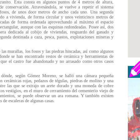
ranito. Esta consta en algunos puntos de 4 metros de altura,
 conservación. Atravesándola, se vuelve a repetir el sistema
s fosos, de unos doce metros de ancho cada uno. Una segunda
nado a vivienda, de forma circular y unos veinticinco metros de
olocadas de forma ordenada aprovechando al máximo el espacio
ectangular, aunque con las esquinas redondeadas. Posee así, dos
era dedicada al cobijo de viviendas, resguardo del ganado y
egunda destinada a caza, pesca, pastos, explotaciones mineras y
 las murallas, los fosos y las piedras hincadas, así como algunos
 donde se han encontrado restos de cerámica y herramientas de
 que el castro fue abandonado y no arrasado como otros casos
n, dónde, según Gómez Moreno, se halló una cámara pequeña
on cerámicas rojas, pedazos de tégulas, piedras de molino y una
entre las que se extrajo un arete dorado y una moneda de cobre
tos vestigios, en el muro de cerramiento del cementerio viejo de
ramientos, se puede observar un ara romana. Y también existen
as de escaleras de algunas casas.