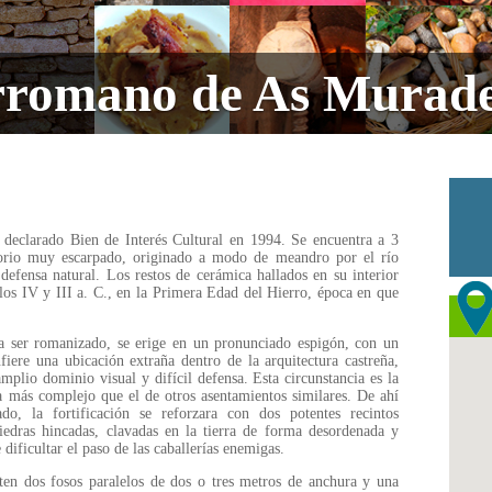
rromano de As Murade
 declarado Bien de Interés Cultural en 1994. Se encuentra a 3
orio muy escarpado, originado a modo de meandro por el río
efensa natural. Los restos de cerámica hallados en su interior
los IV y III a. C., en la Primera Edad del Hierro, época en que
a ser romanizado, se erige en un pronunciado espigón, con un
nfiere una ubicación extraña dentro de la arquitectura castreña,
mplio dominio visual y difícil defensa. Esta circunstancia es la
a más complejo que el de otros asentamientos similares. De ahí
do, la fortificación se reforzara con dos potentes recintos
edras hincadas, clavadas en la tierra de forma desordenada y
 dificultar el paso de las caballerías enemigas.
sten dos fosos paralelos de dos o tres metros de anchura y una