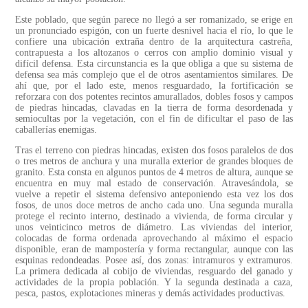
Este poblado, que según parece no llegó a ser romanizado, se erige en
un pronunciado espigón, con un fuerte desnivel hacia el río, lo que le
confiere una ubicación extraña dentro de la arquitectura castreña,
contrapuesta a los altozanos o cerros con amplio dominio visual y
difícil defensa. Esta circunstancia es la que obliga a que su sistema de
defensa sea más complejo que el de otros asentamientos similares. De
ahí que, por el lado este, menos resguardado, la fortificación se
reforzara con dos potentes recintos amurallados, dobles fosos y campos
de piedras hincadas, clavadas en la tierra de forma desordenada y
semiocultas por la vegetación, con el fin de dificultar el paso de las
caballerías enemigas.
Tras el terreno con piedras hincadas, existen dos fosos paralelos de dos
o tres metros de anchura y una muralla exterior de grandes bloques de
granito. Esta consta en algunos puntos de 4 metros de altura, aunque se
encuentra en muy mal estado de conservación. Atravesándola, se
vuelve a repetir el sistema defensivo anteponiendo esta vez los dos
fosos, de unos doce metros de ancho cada uno. Una segunda muralla
protege el recinto interno, destinado a vivienda, de forma circular y
unos veinticinco metros de diámetro. Las viviendas del interior,
colocadas de forma ordenada aprovechando al máximo el espacio
disponible, eran de mampostería y forma rectangular, aunque con las
esquinas redondeadas. Posee así, dos zonas: intramuros y extramuros.
La primera dedicada al cobijo de viviendas, resguardo del ganado y
actividades de la propia población. Y la segunda destinada a caza,
pesca, pastos, explotaciones mineras y demás actividades productivas.