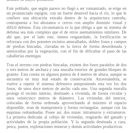
Este poblado, que según parece no llegó a ser romanizado, se erige en
un pronunciado espigón, con un fuerte desnivel hacia el río, lo que le
confiere una ubicación extraña dentro de la arquitectura castreña,
contrapuesta a los altozanos o cerros con amplio dominio visual y
difícil defensa. Esta circunstancia es la que obliga a que su sistema de
defensa sea más complejo que el de otros asentamientos similares. De
ahí que, por el lado este, menos resguardado, la fortificación se
reforzara con dos potentes recintos amurallados, dobles fosos y campos
de piedras hincadas, clavadas en la tierra de forma desordenada y
semiocultas por la vegetación, con el fin de dificultar el paso de las
caballerías enemigas.
Tras el terreno con piedras hincadas, existen dos fosos paralelos de dos
o tres metros de anchura y una muralla exterior de grandes bloques de
granito. Esta consta en algunos puntos de 4 metros de altura, aunque se
encuentra en muy mal estado de conservación. Atravesándola, se
vuelve a repetir el sistema defensivo anteponiendo esta vez los dos
fosos, de unos doce metros de ancho cada uno. Una segunda muralla
protege el recinto interno, destinado a vivienda, de forma circular y
unos veinticinco metros de diámetro. Las viviendas del interior,
colocadas de forma ordenada aprovechando al máximo el espacio
disponible, eran de mampostería y forma rectangular, aunque con las
esquinas redondeadas. Posee así, dos zonas: intramuros y extramuros.
La primera dedicada al cobijo de viviendas, resguardo del ganado y
actividades de la propia población. Y la segunda destinada a caza,
pesca, pastos, explotaciones mineras y demás actividades productivas.