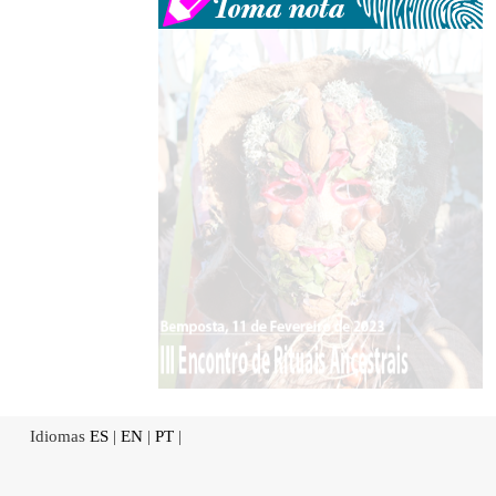
Idiomas
ES
|
EN
|
PT
|