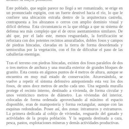
Este poblado, que según parece no llegó a ser romanizado, se erige en
un pronunciado espigón, con un fuerte desnivel hacia el río, lo que le
confiere una ubicación extraña dentro de la arquitectura castreña,
contrapuesta a los altozanos o cerros con amplio dominio visual y
difícil defensa. Esta circunstancia es la que obliga a que su sistema de
defensa sea más complejo que el de otros asentamientos similares. De
ahí que, por el lado este, menos resguardado, la fortificación se
reforzara con dos potentes recintos amurallados, dobles fosos y campos
de piedras hincadas, clavadas en la tierra de forma desordenada y
semiocultas por la vegetación, con el fin de dificultar el paso de las
caballerías enemigas.
Tras el terreno con piedras hincadas, existen dos fosos paralelos de dos
o tres metros de anchura y una muralla exterior de grandes bloques de
granito. Esta consta en algunos puntos de 4 metros de altura, aunque se
encuentra en muy mal estado de conservación. Atravesándola, se
vuelve a repetir el sistema defensivo anteponiendo esta vez los dos
fosos, de unos doce metros de ancho cada uno. Una segunda muralla
protege el recinto interno, destinado a vivienda, de forma circular y
unos veinticinco metros de diámetro. Las viviendas del interior,
colocadas de forma ordenada aprovechando al máximo el espacio
disponible, eran de mampostería y forma rectangular, aunque con las
esquinas redondeadas. Posee así, dos zonas: intramuros y extramuros.
La primera dedicada al cobijo de viviendas, resguardo del ganado y
actividades de la propia población. Y la segunda destinada a caza,
pesca, pastos, explotaciones mineras y demás actividades productivas.