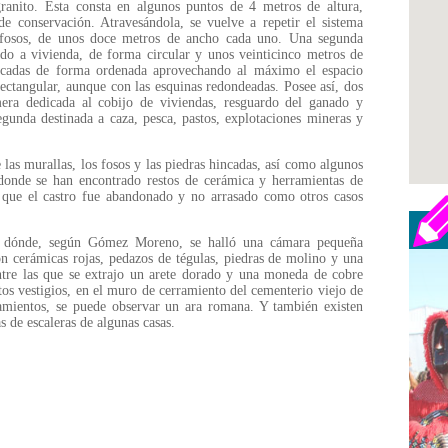
ranito. Esta consta en algunos puntos de 4 metros de altura,
 conservación. Atravesándola, se vuelve a repetir el sistema
s fosos, de unos doce metros de ancho cada uno. Una segunda
nado a vivienda, de forma circular y unos veinticinco metros de
olocadas de forma ordenada aprovechando al máximo el espacio
ectangular, aunque con las esquinas redondeadas. Posee así, dos
era dedicada al cobijo de viviendas, resguardo del ganado y
egunda destinada a caza, pesca, pastos, explotaciones mineras y
 las murallas, los fosos y las piedras hincadas, así como algunos
 donde se han encontrado restos de cerámica y herramientas de
 que el castro fue abandonado y no arrasado como otros casos
n, dónde, según Gómez Moreno, se halló una cámara pequeña
on cerámicas rojas, pedazos de tégulas, piedras de molino y una
entre las que se extrajo un arete dorado y una moneda de cobre
tos vestigios, en el muro de cerramiento del cementerio viejo de
ramientos, se puede observar un ara romana. Y también existen
as de escaleras de algunas casas.