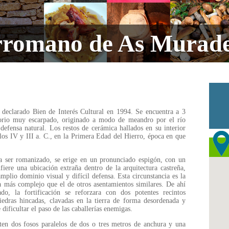
rromano de As Murade
 declarado Bien de Interés Cultural en 1994. Se encuentra a 3
orio muy escarpado, originado a modo de meandro por el río
efensa natural. Los restos de cerámica hallados en su interior
los IV y III a. C., en la Primera Edad del Hierro, época en que
a ser romanizado, se erige en un pronunciado espigón, con un
nfiere una ubicación extraña dentro de la arquitectura castreña,
mplio dominio visual y difícil defensa. Esta circunstancia es la
a más complejo que el de otros asentamientos similares. De ahí
do, la fortificación se reforzara con dos potentes recintos
edras hincadas, clavadas en la tierra de forma desordenada y
 dificultar el paso de las caballerías enemigas.
sten dos fosos paralelos de dos o tres metros de anchura y una