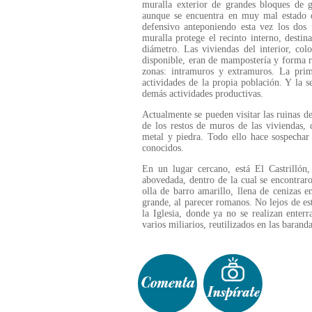
muralla exterior de grandes bloques de g
aunque se encuentra en muy mal estado de
defensivo anteponiendo esta vez los do
muralla protege el recinto interno, desti
diámetro. Las viviendas del interior, c
disponible, eran de mampostería y forma r
zonas: intramuros y extramuros. La prim
actividades de la propia población. Y la s
demás actividades productivas.
Actualmente se pueden visitar las ruinas de
de los restos de muros de las viviendas,
metal y piedra. Todo ello hace sospechar
conocidos.
En un lugar cercano, está El Castrilló
abovedada, dentro de la cual se encontrar
olla de barro amarillo, llena de cenizas 
grande, al parecer romanos. No lejos de es
la Iglesia, donde ya no se realizan enter
varios miliarios, reutilizados en las barand