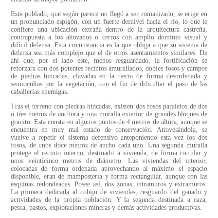
Este poblado, que según parece no llegó a ser romanizado, se erige en
un pronunciado espigón, con un fuerte desnivel hacia el río, lo que le
confiere una ubicación extraña dentro de la arquitectura castreña,
contrapuesta a los altozanos o cerros con amplio dominio visual y
difícil defensa. Esta circunstancia es la que obliga a que su sistema de
defensa sea más complejo que el de otros asentamientos similares. De
ahí que, por el lado este, menos resguardado, la fortificación se
reforzara con dos potentes recintos amurallados, dobles fosos y campos
de piedras hincadas, clavadas en la tierra de forma desordenada y
semiocultas por la vegetación, con el fin de dificultar el paso de las
caballerías enemigas.
Tras el terreno con piedras hincadas, existen dos fosos paralelos de dos
o tres metros de anchura y una muralla exterior de grandes bloques de
granito. Esta consta en algunos puntos de 4 metros de altura, aunque se
encuentra en muy mal estado de conservación. Atravesándola, se
vuelve a repetir el sistema defensivo anteponiendo esta vez los dos
fosos, de unos doce metros de ancho cada uno. Una segunda muralla
protege el recinto interno, destinado a vivienda, de forma circular y
unos veinticinco metros de diámetro. Las viviendas del interior,
colocadas de forma ordenada aprovechando al máximo el espacio
disponible, eran de mampostería y forma rectangular, aunque con las
esquinas redondeadas. Posee así, dos zonas: intramuros y extramuros.
La primera dedicada al cobijo de viviendas, resguardo del ganado y
actividades de la propia población. Y la segunda destinada a caza,
pesca, pastos, explotaciones mineras y demás actividades productivas.