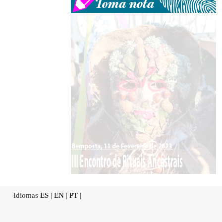
Idiomas
ES
|
EN
|
PT
|