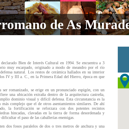
rromano de As Murade
 declarado Bien de Interés Cultural en 1994. Se encuentra a 3
orio muy escarpado, originado a modo de meandro por el río
efensa natural. Los restos de cerámica hallados en su interior
los IV y III a. C., en la Primera Edad del Hierro, época en que
a ser romanizado, se erige en un pronunciado espigón, con un
nfiere una ubicación extraña dentro de la arquitectura castreña,
mplio dominio visual y difícil defensa. Esta circunstancia es la
a más complejo que el de otros asentamientos similares. De ahí
do, la fortificación se reforzara con dos potentes recintos
edras hincadas, clavadas en la tierra de forma desordenada y
 dificultar el paso de las caballerías enemigas.
sten dos fosos paralelos de dos o tres metros de anchura y una