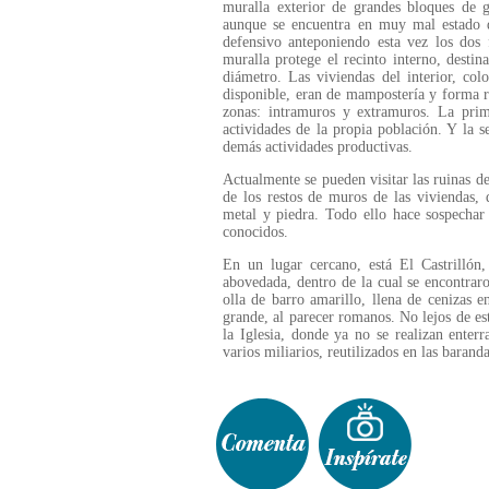
muralla exterior de grandes bloques de g
aunque se encuentra en muy mal estado de
defensivo anteponiendo esta vez los do
muralla protege el recinto interno, desti
diámetro. Las viviendas del interior, c
disponible, eran de mampostería y forma r
zonas: intramuros y extramuros. La prim
actividades de la propia población. Y la s
demás actividades productivas.
Actualmente se pueden visitar las ruinas de
de los restos de muros de las viviendas,
metal y piedra. Todo ello hace sospechar
conocidos.
En un lugar cercano, está El Castrilló
abovedada, dentro de la cual se encontrar
olla de barro amarillo, llena de cenizas 
grande, al parecer romanos. No lejos de es
la Iglesia, donde ya no se realizan enter
varios miliarios, reutilizados en las barand