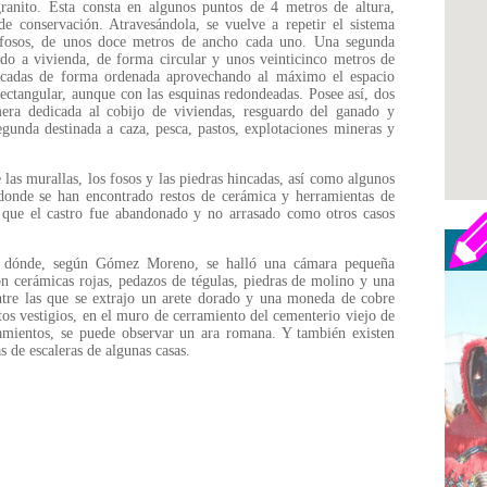
ranito. Esta consta en algunos puntos de 4 metros de altura,
 conservación. Atravesándola, se vuelve a repetir el sistema
s fosos, de unos doce metros de ancho cada uno. Una segunda
nado a vivienda, de forma circular y unos veinticinco metros de
olocadas de forma ordenada aprovechando al máximo el espacio
ectangular, aunque con las esquinas redondeadas. Posee así, dos
era dedicada al cobijo de viviendas, resguardo del ganado y
egunda destinada a caza, pesca, pastos, explotaciones mineras y
 las murallas, los fosos y las piedras hincadas, así como algunos
 donde se han encontrado restos de cerámica y herramientas de
 que el castro fue abandonado y no arrasado como otros casos
n, dónde, según Gómez Moreno, se halló una cámara pequeña
on cerámicas rojas, pedazos de tégulas, piedras de molino y una
entre las que se extrajo un arete dorado y una moneda de cobre
tos vestigios, en el muro de cerramiento del cementerio viejo de
ramientos, se puede observar un ara romana. Y también existen
as de escaleras de algunas casas.