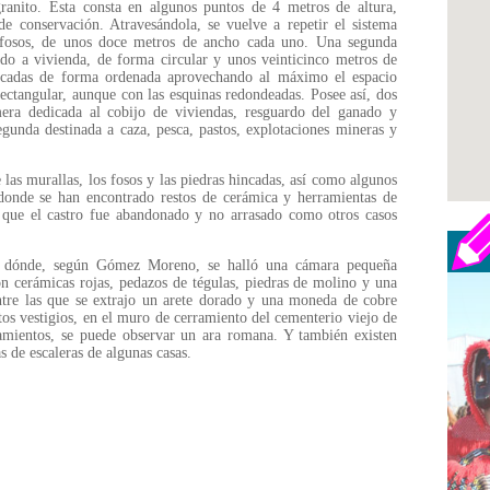
ranito. Esta consta en algunos puntos de 4 metros de altura,
 conservación. Atravesándola, se vuelve a repetir el sistema
s fosos, de unos doce metros de ancho cada uno. Una segunda
nado a vivienda, de forma circular y unos veinticinco metros de
olocadas de forma ordenada aprovechando al máximo el espacio
ectangular, aunque con las esquinas redondeadas. Posee así, dos
era dedicada al cobijo de viviendas, resguardo del ganado y
egunda destinada a caza, pesca, pastos, explotaciones mineras y
 las murallas, los fosos y las piedras hincadas, así como algunos
 donde se han encontrado restos de cerámica y herramientas de
 que el castro fue abandonado y no arrasado como otros casos
n, dónde, según Gómez Moreno, se halló una cámara pequeña
on cerámicas rojas, pedazos de tégulas, piedras de molino y una
entre las que se extrajo un arete dorado y una moneda de cobre
tos vestigios, en el muro de cerramiento del cementerio viejo de
ramientos, se puede observar un ara romana. Y también existen
as de escaleras de algunas casas.