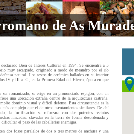
rromano de As Murade
 declarado Bien de Interés Cultural en 1994. Se encuentra a 3
orio muy escarpado, originado a modo de meandro por el río
efensa natural. Los restos de cerámica hallados en su interior
los IV y III a. C., en la Primera Edad del Hierro, época en que
a ser romanizado, se erige en un pronunciado espigón, con un
nfiere una ubicación extraña dentro de la arquitectura castreña,
mplio dominio visual y difícil defensa. Esta circunstancia es la
a más complejo que el de otros asentamientos similares. De ahí
do, la fortificación se reforzara con dos potentes recintos
edras hincadas, clavadas en la tierra de forma desordenada y
 dificultar el paso de las caballerías enemigas.
sten dos fosos paralelos de dos o tres metros de anchura y una