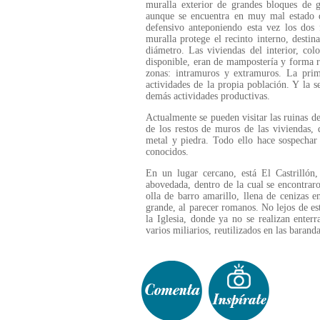
muralla exterior de grandes bloques de g
aunque se encuentra en muy mal estado de
defensivo anteponiendo esta vez los do
muralla protege el recinto interno, desti
diámetro. Las viviendas del interior, c
disponible, eran de mampostería y forma r
zonas: intramuros y extramuros. La prim
actividades de la propia población. Y la s
demás actividades productivas.
Actualmente se pueden visitar las ruinas de
de los restos de muros de las viviendas,
metal y piedra. Todo ello hace sospechar
conocidos.
En un lugar cercano, está El Castrilló
abovedada, dentro de la cual se encontrar
olla de barro amarillo, llena de cenizas 
grande, al parecer romanos. No lejos de es
la Iglesia, donde ya no se realizan enter
varios miliarios, reutilizados en las barand