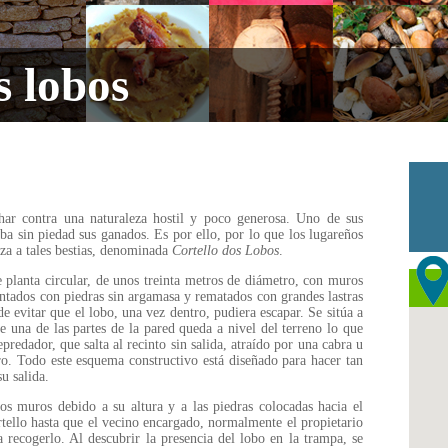
s lobos
ar contra una naturaleza hostil y poco generosa. Uno de sus
a sin piedad sus ganados. Es por ello, por lo que los lugareños
za a tales bestias, denominada
Cortello dos Lobos
.
e planta circular, de unos treinta metros de diámetro, con muros
antados con piedras sin argamasa y rematados con grandes lastras
 de evitar que el lobo, una vez dentro, pudiera escapar. Se sitúa a
 una de las partes de la pared queda a nivel del terreno lo que
predador, que salta al recinto sin salida, atraído por una cabra u
o. Todo este esquema constructivo está diseñado para hacer tan
su salida.
os muros debido a su altura y a las piedras colocadas hacia el
rtello hasta que el vecino encargado, normalmente el propietario
 recogerlo. Al descubrir la presencia del lobo en la trampa, se