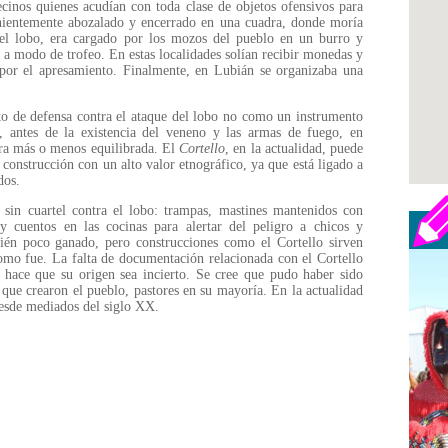
cinos quienes acudían con toda clase de objetos ofensivos para
enientemente abozalado y encerrado en una cuadra, donde moría
 el lobo, era cargado por los mozos del pueblo en un burro y
 a modo de trofeo. En estas localidades solían recibir monedas y
por el apresamiento. Finalmente, en Lubián se organizaba una
o de defensa contra el ataque del lobo no como un instrumento
, antes de la existencia del veneno y las armas de fuego, en
era más o menos equilibrada. El
Cortello
, en la actualidad, puede
a construcción con un alto valor etnográfico, ya que está ligado a
dos.
 sin cuartel contra el lobo: trampas, mastines mantenidos con
 y cuentos en las cocinas para alertar del peligro a chicos y
én poco ganado, pero construcciones como el Cortello sirven
como fue. La falta de documentación relacionada con el Cortello
 hace que su origen sea incierto. Se cree que pudo haber sido
que crearon el pueblo, pastores en su mayoría. En la actualidad
desde mediados del siglo XX.